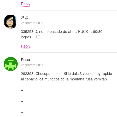
Reply
さよ
25 febrero 2011
335258 D; no he pasado de ahí… FUCK… 60/80
logros… LOL
Reply
Paco
25 febrero 2011
262393. Chocopuntazos. Si le dais 3 veces muy rapido
al espacio los muñecos de la montaña rusa vomitan
–
–
–
–
–
–