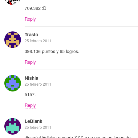
709.382 :D
Reply
Trasto
25 febrero 2011
398.136 puntos y 65 logros.
Reply
Nishia
25 febrero 2011
5157.
Reply
LeBlank
25 febrero 2011
diosmio! Edicion numero XXX y no pones un juego de