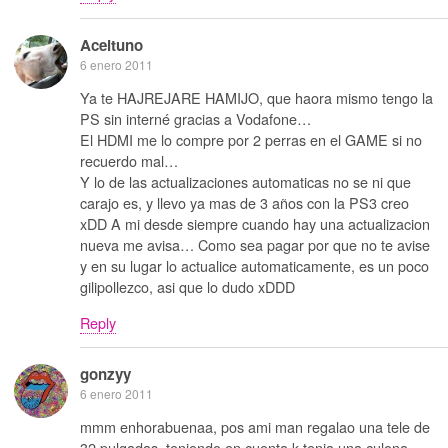
Aceituno
6 enero 2011
Ya te HAJREJARE HAMIJO, que haora mismo tengo la
PS sin interné gracias a Vodafone…
El HDMI me lo compre por 2 perras en el GAME si no
recuerdo mal…
Y lo de las actualizaciones automaticas no se ni que
carajo es, y llevo ya mas de 3 años con la PS3 creo
xDD A mi desde siempre cuando hay una actualizacion
nueva me avisa… Como sea pagar por que no te avise
y en su lugar lo actualice automaticamente, es un poco
gilipollezco, asi que lo dudo xDDD
Reply
gonzyy
6 enero 2011
mmm enhorabuenaa, pos ami man regalao una tele de
32 pulgadas, teniendo en cuenta k tenia una culona