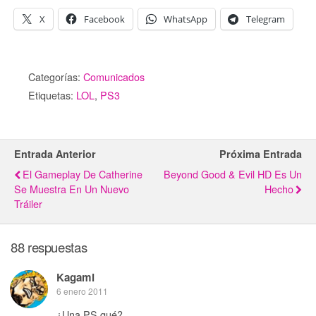
X
Facebook
WhatsApp
Telegram
Categorías:
Comunicados
Etiquetas:
LOL
,
PS3
Entrada Anterior
Próxima Entrada
El Gameplay De Catherine
Beyond Good & Evil HD Es Un
Se Muestra En Un Nuevo
Hecho
Tráiler
88 respuestas
Kagami
6 enero 2011
¿Una PS qué?