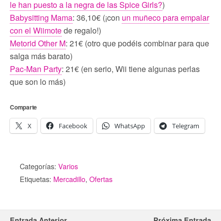
le han puesto a la negra de las Spice Girls?
)
Babysitting Mama
: 36,10€ (¡con
un muñeco para empalar
con el Wiimote
de regalo!)
Metorid Other M
: 21€ (otro que podéis combinar para que
salga más barato)
Pac-Man Party
: 21€ (en serio, Wii tiene algunas perlas
que son lo más)
Comparte
X
Facebook
WhatsApp
Telegram
Categorías:
Varios
Etiquetas:
Mercadillo
,
Ofertas
Entrada Anterior
Próxima Entrada