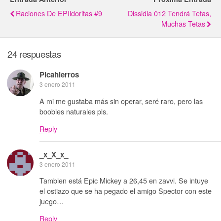
Raciones De EPIldoritas #9
Dissidia 012 Tendrá Tetas,
Muchas Tetas
24 respuestas
Picahierros
3 enero 2011
A mi me gustaba más sin operar, seré raro, pero las
boobies naturales pls.
Reply
_x_X_x_
3 enero 2011
Tambien está Epic Mickey a 26,45 en zavvi. Se intuye
el ostiazo que se ha pegado el amigo Spector con este
juego…
Reply