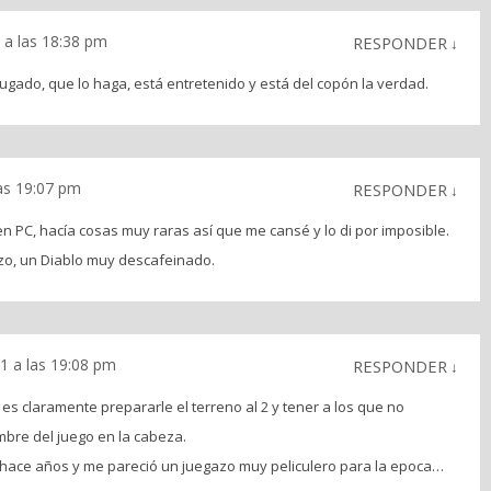
 a las 18:38 pm
RESPONDER
↓
jugado, que lo haga, está entretenido y está del copón la verdad.
as 19:07 pm
RESPONDER
↓
n PC, hacía cosas muy raras así que me cansé y lo di por imposible.
ñazo, un Diablo muy descafeinado.
1 a las 19:08 pm
RESPONDER
↓
es claramente prepararle el terreno al 2 y tener a los que no
mbre del juego en la cabeza.
hace años y me pareció un juegazo muy peliculero para la epoca…