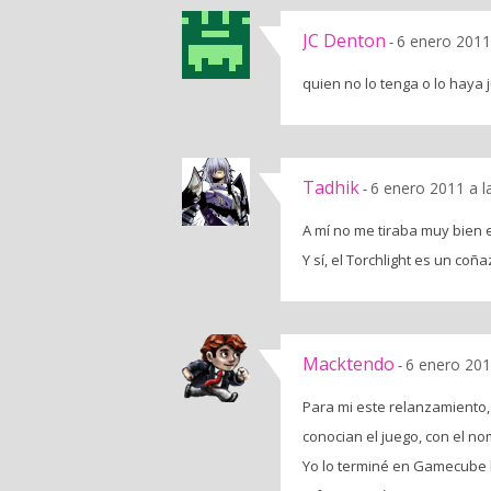
JC Denton
6 enero 2011
-
quien no lo tenga o lo haya 
Tadhik
6 enero 2011 a l
-
A mí no me tiraba muy bien e
Y sí, el Torchlight es un co
Macktendo
6 enero 201
-
Para mi este relanzamiento, 
conocian el juego, con el no
Yo lo terminé en Gamecube 