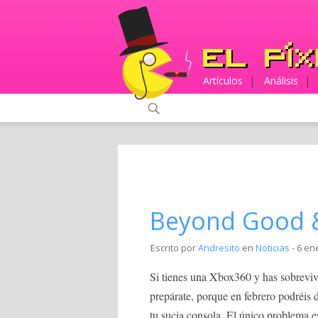
Artículos
|
Análisis
|
Beyond Good &
Escrito por
Andresito
en
Noticias
- 6 en
Si tienes una Xbox360 y has sobrevivi
prepárate, porque en febrero podréis 
tu sucia consola. El único problema e