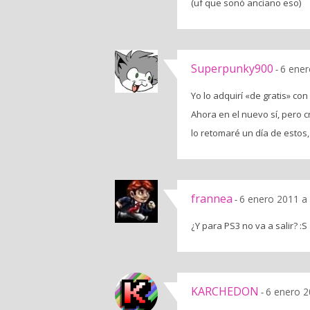
(uf que sonó anciano eso)
Superpunky900
6 ener
-
Yo lo adquirí «de gratis» con
Ahora en el nuevo sí, pero c
lo retomaré un día de estos
frannea
6 enero 2011 a
-
¿Y para PS3 no va a salir? :S
KARCHEDON
6 enero 2
-