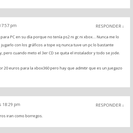
 17:57 pm
RESPONDER
↓
ara PC en su día porque no tenía ps2 ni gc ni xbox… Nunca me lo
jugarlo con los gráficos a tope xq nunca tuve un pc lo bastante
, pero cuando meto el 3er CD se quita el instalador y todo se jode.
por 20 euros para la xbox360 pero hay que admitir que es un juegazo
s 18:29 pm
RESPONDER
↓
ros iran como borregos.