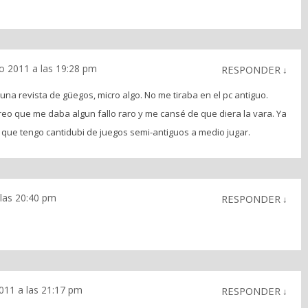
o 2011 a las 19:28 pm
RESPONDER
↓
 una revista de güegos, micro algo. No me tiraba en el pc antiguo.
reo que me daba algun fallo raro y me cansé de que diera la vara. Ya
, que tengo cantidubi de juegos semi-antiguos a medio jugar.
 las 20:40 pm
RESPONDER
↓
011 a las 21:17 pm
RESPONDER
↓