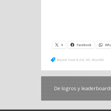
X
Facebook
Wha
Beyond Good & Evil
,
HD
,
Xbox360
.
De logros y leaderboard