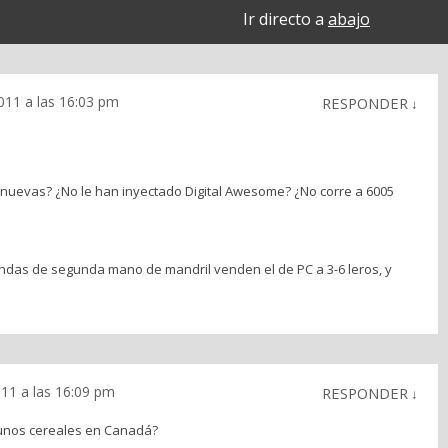
Ir directo a
abajo
011 a las 16:03 pm
RESPONDER
↓
nuevas? ¿No le han inyectado Digital Awesome? ¿No corre a 6005
endas de segunda mano de mandril venden el de PC a 3-6 leros, y
11 a las 16:09 pm
RESPONDER
↓
 unos cereales en Canadá?