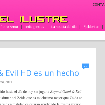
CONTA
Retro Amor
|
Indiegencias
|
La noticia del día
|
Epildoritas
|
22
 Evil HD es un hecho
ero, 2011
do hasta el día de hoy sin jugar a
Beyond Good & Evil
disfrutar del Zelda que es muchísimo mejor que Zelda en
s que en realidad os estarán vendiendo la misma versión