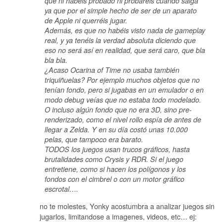
que ni habéis probado ni probaréis cuando salga
ya que por el simple hecho de ser de un aparato
de Apple ni querréis jugar.
Además, es que no habéis visto nada de gameplay
real, y ya tenéis la verdad absoluta diciendo que
eso no será así en realidad, que será caro, que bla
bla bla.
¿Acaso Ocarina of Time no usaba también
triquiñuelas? Por ejemplo muchos objetos que no
tenían fondo, pero si jugabas en un emulador o en
modo debug veías que no estaba todo modelado.
O incluso algún fondo que no era 3D, sino pre-
renderizado, como el nivel rollo espía de antes de
llegar a Zelda. Y en su día costó unas 10.000
pelas, que tampoco era barato.
TODOS los juegos usan trucos gráficos, hasta
brutalidades como Crysis y RDR. Si el juego
entretiene, como si hacen los polígonos y los
fondos con el cimbrel o con un motor gráfico
escrotal….
no te molestes, Yonky acostumbra a analizar juegos sin
jugarlos, limitandose a imagenes, videos, etc… ej: