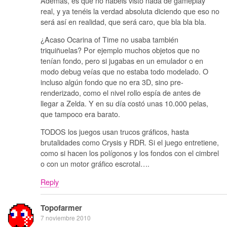
Además, es que no habéis visto nada de gameplay
real, y ya tenéis la verdad absoluta diciendo que eso no
será así en realidad, que será caro, que bla bla bla.
¿Acaso Ocarina of Time no usaba también
triquiñuelas? Por ejemplo muchos objetos que no
tenían fondo, pero si jugabas en un emulador o en
modo debug veías que no estaba todo modelado. O
incluso algún fondo que no era 3D, sino pre-
renderizado, como el nivel rollo espía de antes de
llegar a Zelda. Y en su día costó unas 10.000 pelas,
que tampoco era barato.
TODOS los juegos usan trucos gráficos, hasta
brutalidades como Crysis y RDR. Si el juego entretiene,
como si hacen los polígonos y los fondos con el cimbrel
o con un motor gráfico escrotal….
Reply
Topofarmer
7 noviembre 2010