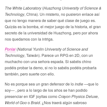
The White Laboratory
(
Huazhong University of Science &
Technology
, China). Un misterio, no pusieron enlace así
que no tengo manera de saber qué clase de juego es.
Quizás es la bomba, el mejor juego de la historia, el gran
secreto de la universidad de Huazhong, pero por ahora
nos quedamos con la intriga.
Ponlai
(
National Yunlin University of Science and
Technology
, Taiwán). Parece un RPG en 2D, con un
muchacho con una señora espada. Si sabéis chino
podéis probar la demo, si no lo sabéis podéis probarla
también, pero suerte con ello.
No es porque sea un gran defensor de lo
indie
—que lo
soy— , pero a lo largo de los años se han podido
presenciar en IGF joyitas como
Crayon Physics Deluxe
,
World of Goo
o
Braid
. ¿Nos traerá algún sabroso