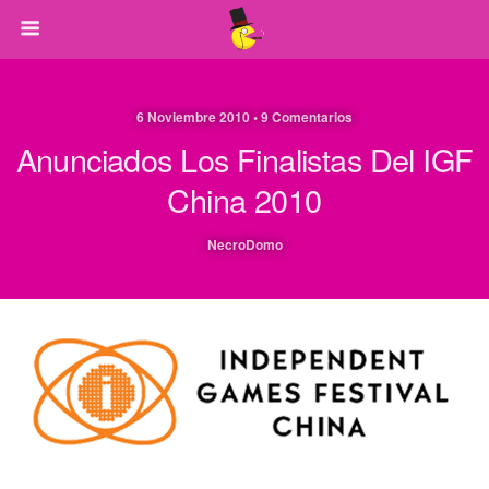
6 Noviembre 2010 • 9 Comentarios
Anunciados Los Finalistas Del IGF
China 2010
NecroDomo