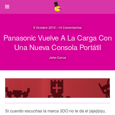
5 Octubre 2010 • 14 Comentarios
Panasonic Vuelve A La Carga Con
Una Nueva Consola Portátil
John Carca
Si cuando escuchas la marca 3DO no te da el jajejijoju,