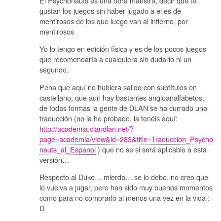
El Psychonauts es una obra maestra, decir que te
gustan los juegos sin haber jugado a el es de
mentirosos de los que luego van al infierno, por
mentirosos
Yo lo tengo en edición física y es de los pocos juegos
que recomendaría a cualquiera sin dudarlo ni un
segundo.
Pena que aquí no hubiera salido con subtítulos en
castellano, que aun hay bastantes angloanalfabetos,
de todas formas la gente de DLAN se ha currado una
traducción (no la he probado, la tenéis aquí:
http://academia.clandlan.net/?
page=academia/view&id=283&title=Traduccion_Psycho
nauts_al_Espanol
) que no se si será aplicable a esta
versión…
Respecto al Duke… mierda… se lo debo, no creo que
lo vuelva a jugar, pero han sido muy buenos momentos
como para no comprarlo al menos una vez en la vida :-
D