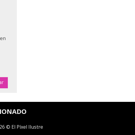
 en
CIONADO
26 © El Píxel Ilustre