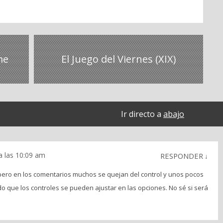
me
El Juego del Viernes (XIX)
Ir directo a
abajo
a las 10:09 am
RESPONDER
↓
 pero en los comentarios muchos se quejan del control y unos pocos
o que los controles se pueden ajustar en las opciones. No sé si será