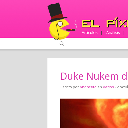
Artículos
|
Análisis
|
Duke Nukem de
Escrito por
Andresito
en
Varios
- 2 octu