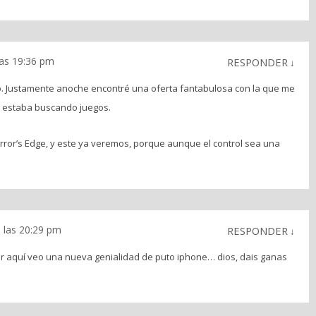
las 19:36 pm
RESPONDER
↓
o. Justamente anoche encontré una oferta fantabulosa con la que me
y estaba buscando juegos.
irror’s Edge, y este ya veremos, porque aunque el control sea una
 las 20:29 pm
RESPONDER
↓
r aquí veo una nueva genialidad de puto iphone… dios, dais ganas