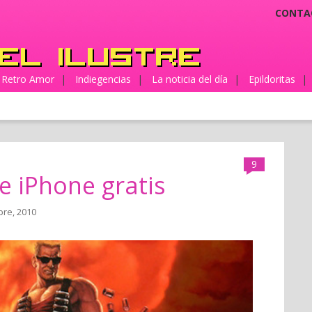
CONTA
Retro Amor
|
Indiegencias
|
La noticia del día
|
Epildoritas
|
9
 iPhone gratis
bre, 2010