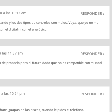
0 a las 10:13 am
RESPONDER
↓
bando y los dos tipos de controles son malos. Vaya, que yo no me
 el digital ni con el analógico.
a las 11:37 am
RESPONDER
↓
n de probarlo para el futuro dado que no es compatible con mi ipod.
 a las 15:24 pm
RESPONDER
↓
.
chatis guapas de las discos, cuando le pides el telefono.