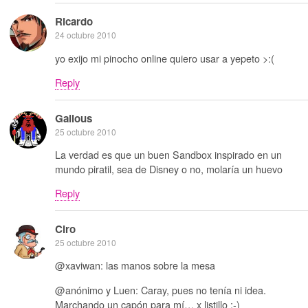
Ricardo
24 octubre 2010
yo exijo mi pinocho online quiero usar a yepeto >:(
Reply
Galious
25 octubre 2010
La verdad es que un buen Sandbox inspirado en un
mundo piratil, sea de Disney o no, molaría un huevo
Reply
Ciro
25 octubre 2010
@xaviwan: las manos sobre la mesa
@anónimo y Luen: Caray, pues no tenía ni idea.
Marchando un capón para mí… x listillo ;-)