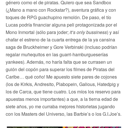
género como el de piratas. Quiero que sea Sandbox
(¿Mano a mano con Rockstar?), aventura gráfica y con
toques de RPG guachupino remolón. De paso, el tío
Lucas podría financiar alguna peli protagonizada por el
Mono Inmortal (sólo para joder;
it’s only bussiness
) y así
chafar el estreno de la cuarta entrega de la ya cansina
saga de Bruckheimer y Gore Verbinski (incluso podrían
regalar muñequitos en las guarri-hamburgueserías
yankees). Además, no haría falta que se currasen un
guión del copón para superar los filmes de Piratas del
Caribe… qué coño! Me apuesto siete pares de cojones
(los de Kirkis, Andresito, Plabopein, Galious, Hatedpig y
los de Carca, que tiene cuatro. Los míos los reservo para
apuestas menos importantes) a que, a la tierna edad de
siete años, yo me curraba mejores historietas jugando
con los Masters del Universo, las Barbie’s o los G.I.Joe’s.