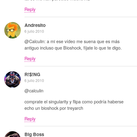
Reply
Andresito
6 julio 2010
@Calculin: a mi ese vídeo me suena que es más
antiguo incluso que Bioshock, fíjate lo que te digo.
Reply
R!$!NG
6 julio 2010
@calculin
comprate el singularity y flipa como podría haberse
echo un bioshock por treyarch
Reply
Big Boss