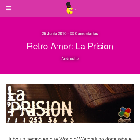
25 Junio 2010 • 33 Comentarios
Retro Amor: La Prision
Andresito
Hubo un tiempo en que World of Warcraft no dominaba el