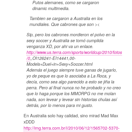
Putos alemanes, como se cargaron
dinamic multimedia.
Tambien se cargaron a Australia en los
mundiales. Que cabrones que son ><
Sip, pero los cabrones mordieron el polvo en la
sexy soccer y Australia se tomó cumplida
venganza XD, por ahi va un enlace.
http://www.us.terra.com/sports/worldcup/2010/fotos
/0
,,OI126241-EI14441,00-
Models+Duel+in+Sexy+Soccer.html
Además el juego siempre tuve ganas de jugarlo,
yo de peque es que lo asociaba a La Roca, y
decía, como sea algo parecido a esto se jiña la
perra. Pero al final nunca no he probado y no creo
que lo haga porque los MMORPG no me molan
nada, son levear y levear sin historias chulas así
detrás, por lo menos para mi gusto.
En Australia solo hay calidad, sino mirad Mad Max
xDDD
http://img.terra.com.br/i/2010/06/12/1565702-5370-