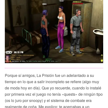
Porque sí amigos, La Prisión fue un adelantado a su
tiempo en lo que a salir incompleto se refiere (algo muy
de moda hoy en día). Que yo recuerde, cuando lo instalé
por primera vez el juego no tenía «quests» de ningún tipo
(os lo juro por snoopy) y el sistema de combate era
realmente de coña. Me explico: te acercabas a un