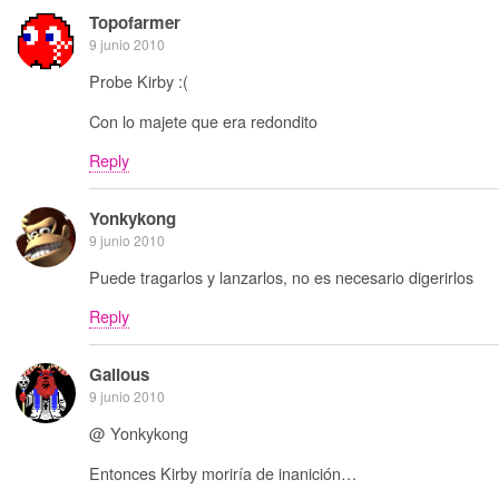
Topofarmer
9 junio 2010
Probe Kirby :(
Con lo majete que era redondito
Reply
Yonkykong
9 junio 2010
Puede tragarlos y lanzarlos, no es necesario digerirlos
Reply
Galious
9 junio 2010
@ Yonkykong
Entonces Kirby moriría de inanición…