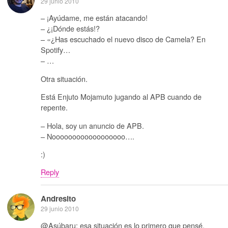
29 junio 2010
– ¡Ayúdame, me están atacando!
– ¿¡Dónde estás!?
– «¿Has escuchado el nuevo disco de Camela? En
Spotify…
– …
Otra situación.
Está Enjuto Mojamuto jugando al APB cuando de
repente.
– Hola, soy un anuncio de APB.
– Noooooooooooooooooo….
:)
Reply
Andresito
29 junio 2010
@Asúbaru: esa situación es lo primero que pensé.