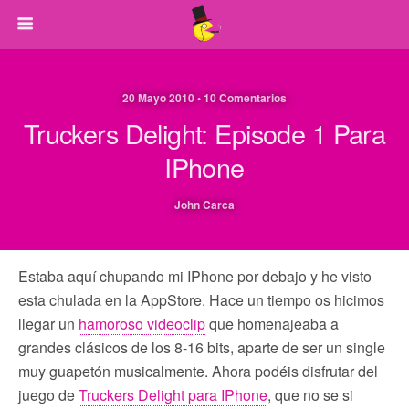
20 Mayo 2010 • 10 Comentarios
Truckers Delight: Episode 1 Para
IPhone
John Carca
Estaba aquí chupando mi IPhone por debajo y he visto
esta chulada en la AppStore. Hace un tiempo os hicimos
llegar un
hamoroso videoclip
que homenajeaba a
grandes clásicos de los 8-16 bits, aparte de ser un single
muy guapetón musicalmente. Ahora podéis disfrutar del
juego de
Truckers Delight para IPhone
, que no se si