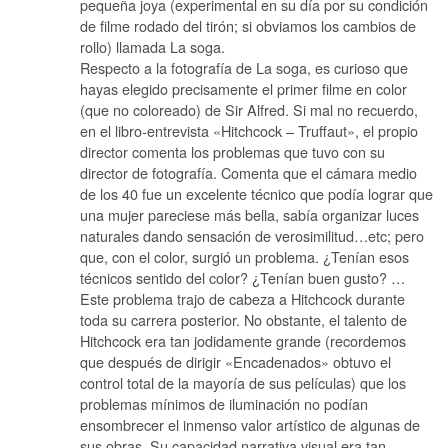
pequeña joya (experimental en su día por su condición
de filme rodado del tirón; si obviamos los cambios de
rollo) llamada La soga.
Respecto a la fotografía de La soga, es curioso que
hayas elegido precisamente el primer filme en color
(que no coloreado) de Sir Alfred. Si mal no recuerdo,
en el libro-entrevista «Hitchcock – Truffaut», el propio
director comenta los problemas que tuvo con su
director de fotografía. Comenta que el cámara medio
de los 40 fue un excelente técnico que podía lograr que
una mujer pareciese más bella, sabía organizar luces
naturales dando sensación de verosimilitud…etc; pero
que, con el color, surgió un problema. ¿Tenían esos
técnicos sentido del color? ¿Tenían buen gusto? …
Este problema trajo de cabeza a Hitchcock durante
toda su carrera posterior. No obstante, el talento de
Hitchcock era tan jodidamente grande (recordemos
que después de dirigir «Encadenados» obtuvo el
control total de la mayoría de sus películas) que los
problemas mínimos de iluminación no podían
ensombrecer el inmenso valor artístico de algunas de
sus obras. Su capacidad narrativa visual era tan