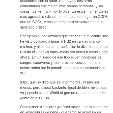
deacuerdo con el autor. Como ya dices otros
comentarios encima del mio, somos personas, y las
cosas nos «entran» por lo ojos. En estos momentos es
mas agradeble (visualmente hablando) jugar un COD6
que un COD2, y eso se debe casi exclusivamente al
apartado gráfico.
Por ejemplo, por razones que escapan a mi control me
he visto obligado a jugar al l4d2 en calidad gráfica
mínima, y ni punto compración con lo divertido que me
resulta el jugar «a tope» como era antes a como juego
ahora (En un juego de ese tipo el ver montones de
sangre, cadaveres y mienbros del cuerpo humano
destrozados por la pantalla creo que es indispensable
xD).
¡Ojo!, que no digo que se lo primordial, ni muchos
menos, pero ayuda bastante. Igual de bien me lo paso
yo jugando con el World of goo un rato que matando
gente en el COD6.
Conclusión: A mejores graficos mejor… pero sin entrar
en «mediduras de pene» que tanto se acostumbra