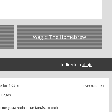
Wagic: The Homebrew
Ir directo a
abajo
a las 1:03 am
RESPONDER
↓
 juegos!
 me gusta nada es un fantástico pack