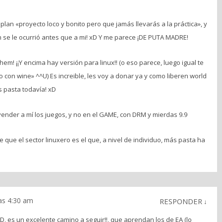
 plan «proyecto loco y bonito pero que jamás llevarás a la práctica», y
n se le ocurrió antes que a mi! xD Y me parece ¡DE PUTA MADRE!
hem! ¡¡Y encima hay versión para linux!! (o eso parece, luego igual te
lo con wine» ^^U) Es increible, les voy a donar ya y como liberen world
s pasta todavía! xD
ender a mí los juegos, y no en el GAME, con DRM y mierdas 9.9
de que el sector linuxero es el que, a nivel de individuo, más pasta ha
as 4:30 am
RESPONDER
↓
, es un excelente camino a seguir!!, que aprendan los de EA (lo