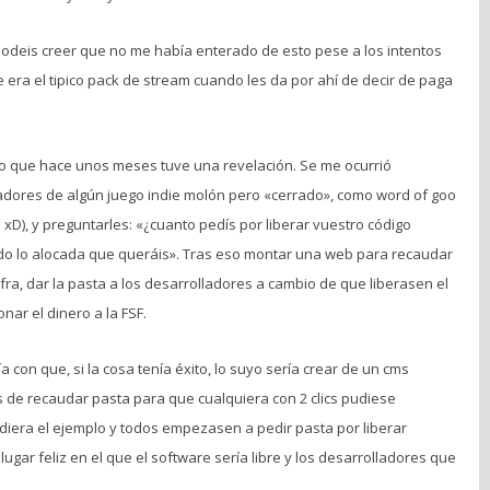
odeis creer que no me había enterado de esto pese a los intentos
 era el tipico pack de stream cuando les da por ahí de decir de paga
nto que hace unos meses tuve una revelación. Se me ocurrió
adores de algún juego indie molón pero «cerrado», como word of goo
 xD), y preguntarles: «¿cuanto pedís por liberar vuestro código
do lo alocada que queráis». Tras eso montar una web para recaudar
cifra, dar la pasta a los desarrolladores a cambio de que liberasen el
nar el dinero a la FSF.
a con que, si la cosa tenía éxito, lo suyo sería crear de un cms
 de recaudar pasta para que cualquiera con 2 clics pudiese
diera el ejemplo y todos empezasen a pedir pasta por liberar
lugar feliz en el que el software sería libre y los desarrolladores que