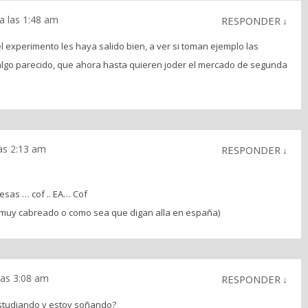
a las 1:48 am
RESPONDER
↓
l experimento les haya salido bien, a ver si toman ejemplo las
go parecido, que ahora hasta quieren joder el mercado de segunda
as 2:13 am
RESPONDER
↓
esas … cof .. EA… Cof
 muy cabreado o como sea que digan alla en españa)
las 3:08 am
RESPONDER
↓
tudiando y estoy soñando?