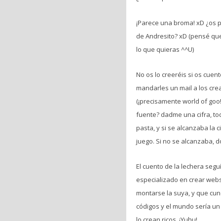
¡Parece una broma! xD ¿os p
de Andresito? xD (pensé que
lo que quieras ^^U)
No os lo creeréis si os cue
mandarles un mail a los cre
(¡precisamente world of goo!
fuente? dadme una cifra, to
pasta, y si se alcanzaba la 
juego. Si no se alcanzaba, do
El cuento de la lechera seguí
especializado en crear webs
montarse la suya, y que cun
códigos y el mundo sería un 
lo crean ricos. ¡Yuhu!