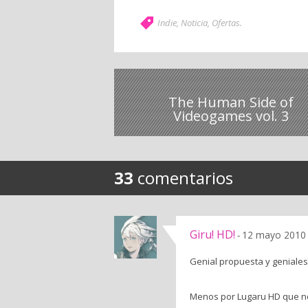
Indie
,
Noticia
,
Ofertas
.
The Human Side of
Videogames vol. 3
33
comentarios
Giru! HD!
12 mayo 2010 
-
Genial propuesta y geniales
Menos por Lugaru HD que no