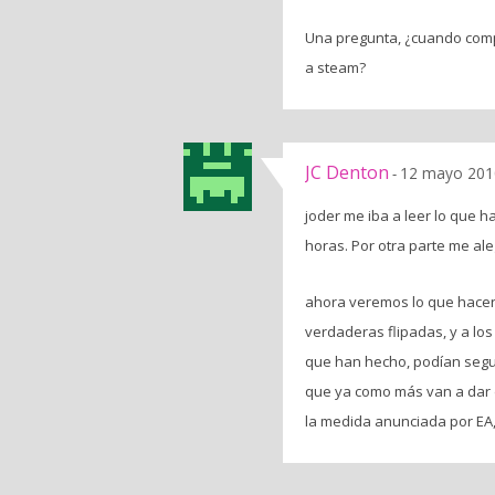
Una pregunta, ¿cuando compr
a steam?
JC Denton
12 mayo 2010
-
joder me iba a leer lo que h
horas. Por otra parte me al
ahora veremos lo que hacen
verdaderas flipadas, y a los
que han hecho, podían segui
que ya como más van a dar d
la medida anunciada por EA,