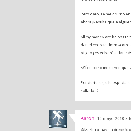
Pero claro, se me ocurrió en
ahora ¡Resulta que a alguie
All my money are belong to t
dan el exe y te dicen «corre
of goo ¡les volveré a dar má
ASÍ es como me tienen que v
Por cierto, orgullo especial 
soltado ;D
Aaron
12 mayo 2010 a l
-
@Marbu «I have a dream!» xD