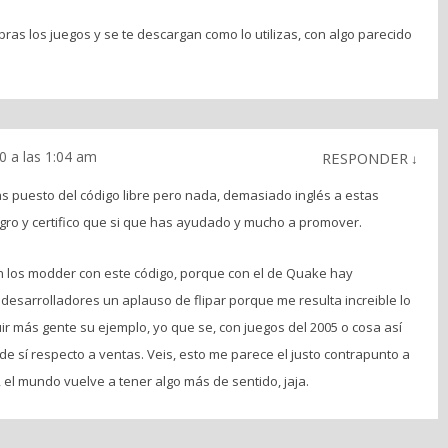
as los juegos y se te descargan como lo utilizas, con algo parecido
 a las 1:04 am
RESPONDER
↓
as puesto del código libre pero nada, demasiado inglés a estas
egro y certifico que si que has ayudado y mucho a promover.
 los modder con este código, porque con el de Quake hay
 desarrolladores un aplauso de flipar porque me resulta increible lo
r más gente su ejemplo, yo que se, con juegos del 2005 o cosa así
e sí respecto a ventas. Veis, esto me parece el justo contrapunto a
 el mundo vuelve a tener algo más de sentido, jaja.