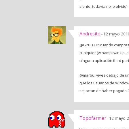
siento, todavia no lo olvido)
Andresito
12 mayo 2010
-
@Giru! HD!: cuando compras
cualquier (winamp, winzip, e
ninguna aplicación third pa
@marbu: vives debajo de una
que los usuarios de Window
se jactan de haber pagado 0
Topofarmer
12 mayo 2
-