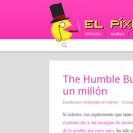
Artículos
|
Análisis
|
The Humble Bu
un millón
Escrito por
Andresito
en
Varios
- 12 ma
Sí señores, ese expiremento que tant
el primer día
y
me encargué de promo
de lo posible por estos lares
, ha sido 