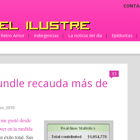
CONTA
Retro Amor
|
Indiegencias
|
La noticia del día
|
Epildoritas
|
33
ndle recauda más de
yo, 2010
o
me gustó desde
ver en la medida
un éxito total. Sus