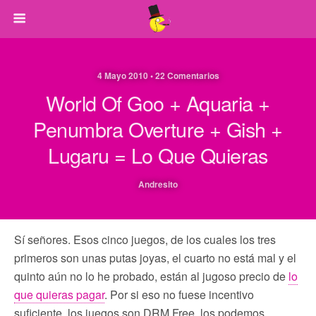
4 Mayo 2010 • 22 Comentarios
World Of Goo + Aquaria +
Penumbra Overture + Gish +
Lugaru = Lo Que Quieras
Andresito
Sí señores. Esos cinco juegos, de los cuales los tres
primeros son unas putas joyas, el cuarto no está mal y el
quinto aún no lo he probado, están al jugoso precio de
lo
que quieras pagar
. Por si eso no fuese incentivo
suficiente, los juegos son DRM Free, los podemos