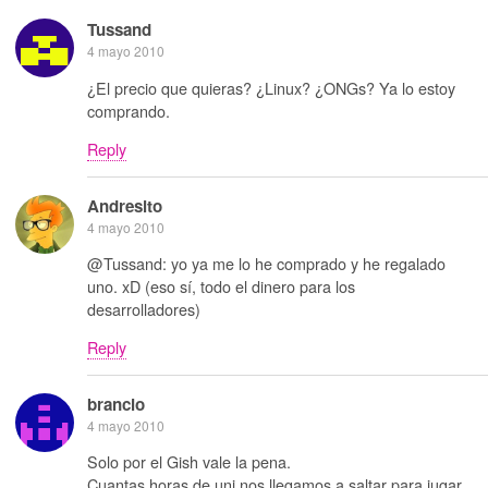
Tussand
4 mayo 2010
¿El precio que quieras? ¿Linux? ¿ONGs? Ya lo estoy
comprando.
Reply
Andresito
4 mayo 2010
@Tussand: yo ya me lo he comprado y he regalado
uno. xD (eso sí, todo el dinero para los
desarrolladores)
Reply
brancio
4 mayo 2010
Solo por el Gish vale la pena.
Cuantas horas de uni nos llegamos a saltar para jugar