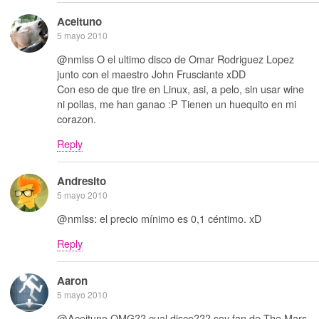
Aceituno
5 mayo 2010
@nmlss O el ultimo disco de Omar Rodriguez Lopez
junto con el maestro John Frusciante xDD
Con eso de que tire en Linux, asi, a pelo, sin usar wine
ni pollas, me han ganao :P Tienen un huequito en mi
corazon.
Reply
Andresito
5 mayo 2010
@nmlss: el precio mínimo es 0,1 céntimo. xD
Reply
Aaron
5 mayo 2010
@Aceituno OMG?? cual disco??? soy fan de The Mars