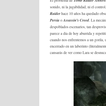
El problema de
Tomb Raider Annive
sonido, ni la jugabilidad, ni el contro
Raider
hace 10 años ha quedado obso
Persia
o
Assassin’s Creed
. La mecánic
despoblados escenarios, tan desprov
parece a día de hoy aburrida y repet
cuando nos enfrentemos a un gorila, u
encerrado en un laberinto (literalment
cansarás de ver como Lara se desnuca