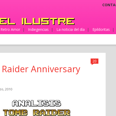
CONTA
Retro Amor
|
Indiegencias
|
La noticia del día
|
Epildoritas
|
20
 Raider Anniversary
zo, 2010