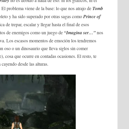
rsary
no es debido a nada de eso: ni los gráficos, ni el
l. El problema viene de la base: lo que nos atrajo de
Tomb
leto y ha sido superado por otras sagas como
Prince of
a de trepar, escalar y llegar hasta el final de esos
istos de enemigos como un juego de
“Imagina ser…”
nos
itiva. Los escasos momentos de emoción los tendremos
n oso o un dinosaurio que lleva siglos sin comer
e), cosa que ocurre en contadas ocasiones. El resto, te
 cayendo desde las alturas.