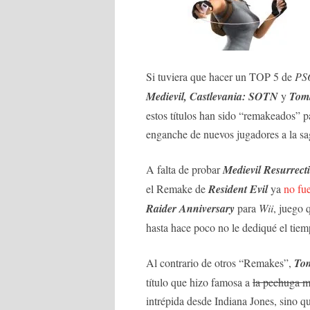
Si tuviera que hacer un TOP 5 de
PS
Medievil, Castlevania: SOTN
y
Tom
estos títulos han sido “remakeados” pa
enganche de nuevos jugadores a la sa
A falta de probar
Medievil Resurrect
el Remake de
Resident Evil
ya
no fue
Raider Anniversary
para
Wii
, juego 
hasta hace poco no le dediqué el tie
Al contrario de otros “Remakes”,
Tom
título que hizo famosa a
la pechuga m
intrépida desde Indiana Jones, sino que