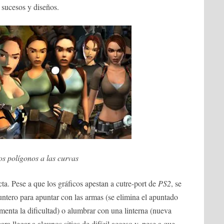
sucesos y diseños.
os polígonos a las curvas
ta. Pese a que los gráficos apestan a cutre-port de
PS2
, se
ntero para apuntar con las armas (se elimina el apuntado
menta la dificultad) o alumbrar con una linterna (nueva
a llegar a algunos sitios de difícil acceso y, pese a que