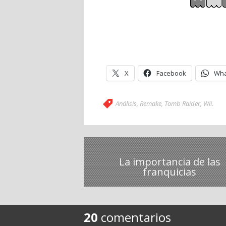
X
Facebook
Wha
Análisis
,
Remake
,
Tomb Raider
,
Wii
.
La importancia de las
franquicias
20
comentarios