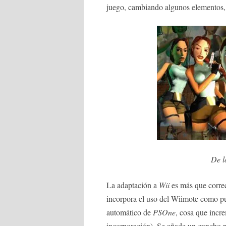
juego, cambiando algunos elementos, 
De l
La adaptación a
Wii
es más que correc
incorpora el uso del Wiimote como pu
automático de
PSOne
, cosa que incre
incorporación). Se añade un gancho par