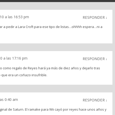
10 a las 16:53 pm
RESPONDER
↓
ar a pedir a Lara Croft para ese tipo de listas…ohhhh espera…ni a
0 a las 17:16 pm
RESPONDER
↓
ero como regalo de Reyes hará ya más de diez años y dejarlo tras
 que era un coñazo insufrible.
 las 0:40 am
RESPONDER
↓
riginal de Saturn. El ramake para Wii cayó por reyes hace unos años y