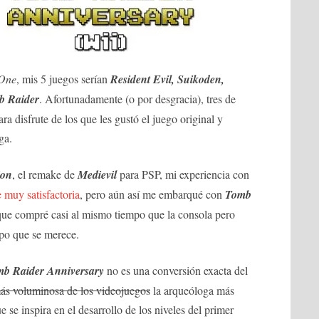
One
, mis 5 juegos serían
Resident Evil, Suikoden,
b Raider
. Afortunadamente (o por desgracia), tres de
ra disfrute de los que les gustó el juego original y
ga.
ion
, el remake de
Medievil
para PSP, mi experiencia con
 muy satisfactoria
, pero aún así me embarqué con
Tomb
que compré casi al mismo tiempo que la consola pero
mpo que se merece.
b Raider Anniversary
no es una conversión exacta del
ás voluminosa de los videojuegos
la arqueóloga más
 se inspira en el desarrollo de los niveles del primer