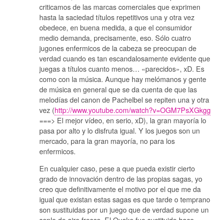
criticamos de las marcas comerciales que exprimen
hasta la saciedad títulos repetitivos una y otra vez
obedece, en buena medida, a que el consumidor
medio demanda, precisamente, eso. Sólo cuatro
jugones enfermicos de la cabeza se preocupan de
verdad cuando es tan escandalosamente evidente que
juegas a títulos cuanto menos… «parecidos», xD. Es
como con la música. Aunque hay melómanos y gente
de música en general que se da cuenta de que las
melodías del canon de Pachelbel se repiten una y otra
vez (
http://www.youtube.com/watch?v=OGM7PsXGkgg
===> El mejor vídeo, en serio, xD), la gran mayoría lo
pasa por alto y lo disfruta igual. Y los juegos son un
mercado, para la gran mayoría, no para los
enfermicos.
En cualquier caso, pese a que pueda existir cierto
grado de innovación dentro de las propias sagas, yo
creo que definitivamente el motivo por el que me da
igual que existan estas sagas es que tarde o temprano
son sustituidas por un juego que de verdad supone un
soplo de aire fresco. El Quake fue sustituido hace