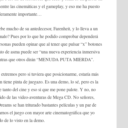
 entre las cinemáticas y el gameplay, y eso me ha puesto
aderamente importante…
be mucho de su antedecesor, Farenheit, y lo lleva a un
o malo? Pues por lo que he podido comprobar dependerá
rsonas pueden opinar que al tener que pulsar “x” botones
ato de asma puede ser “una nueva experiencia inmersiva
mientras que otros dirán “MENUDA PUTA MIERDA”.
extremos pero si tuviera que posicionarme, estaría más
 tiene pinta de juegazo. Es una demo, lo sé, pero es la
 tanto del cine y eso si que me pone palote. Y no, no
tido de las video-aventuras de Mega CD. No señores,
eams se han triturado bastantes películas y un par de
garnos el juego con mayor arte cinematográfica que yo
o de lo visto en la demo.