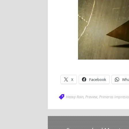
X
Facebook
Wha
Heavy Rain
,
Preview
,
Primeras Impresio