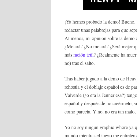
¡Ya hemos probado la demo! Bueno, al
redactar unas palabrejas para que sep
Al menos, mi opinión sobre la demo
¿Molará? ¿No molará? ¿Será mejor 
más
ración tetil
? ¿Realmente ha muerto
no) tras el salto.
Tras haber jugado a la demo de Heavy 
rehostia y el doblaje español es de p
Valverde (¿o era la Jenner esa?) teng
español y después de no creérmelo, vol
como parecía. Y no, no era tan malo, 
Yo no soy ningún graphic-whore ya qu
mundo mientras el juego me entreten