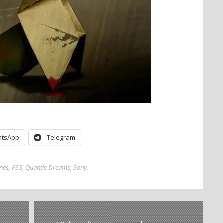
tsApp
Telegram
nes
,
PS3
,
Quantic Dreams
,
Sony
.