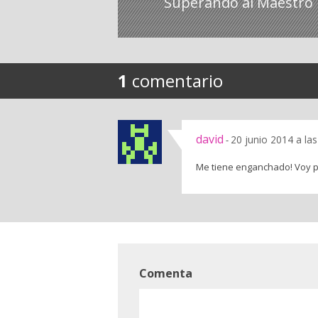
Superando al Maestro
1
comentario
david
20 junio 2014 a la
-
Me tiene enganchado! Voy po
Comenta