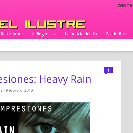
CONTA
Retro Amor
|
Indiegencias
|
La noticia del día
|
Epildoritas
|
1
esiones: Heavy Rain
os
- 9 febrero, 2010