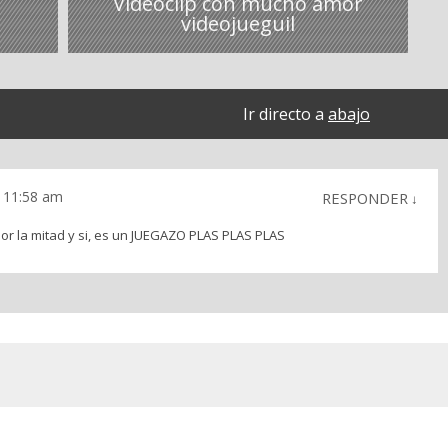
Videoclip con mucho amor
videojueguil
Ir directo a
abajo
s 11:58 am
RESPONDER
↓
r la mitad y si, es un JUEGAZO PLAS PLAS PLAS