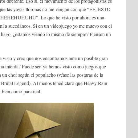
ol diferente. Eso sí, el movimiento de los protagonistas es
, que las yayas lloronas no me vengan con que “EE, ESTO
EHUHUHU”. Lo que he visto por ahora es una
ni a sucedáneos. Si en un videojuego yo me muevo con el
 lo hago, ¿estamos viendo lo mismo de siempre? Piensen un
.
e visto y creo que nos encontramos ante un posible gran
 una mierda? Puede ser, ya hemos visto como juegos que
un chof según el populacho (véase las posturas de la
de Brütal Legend). Al menos tened claro que Heavy Rain
a bien como para mal.