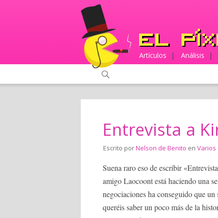
Artículos
|
Análisis
|
Entrevista a K
Escrito por
Nelson de Benito
en
Varios
Suena raro eso de escribir «Entrevist
amigo Laocoont está haciendo una serie
negociaciones ha conseguido que un s
queréis saber un poco más de la histori