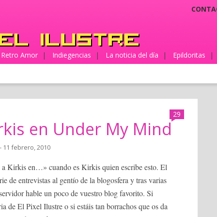
CONTA
Retro Amor
|
Indiegencias
|
La noticia del día
|
Epildoritas
|
29
irkis en Under My Mind
- 11 febrero, 2010
a a Kirkis en…» cuando es Kirkis quien escribe esto. El
 de entrevistas al gentío de la blogosfera y tras varias
ervidor hable un poco de vuestro blog favorito. Si
a de El Pixel Ilustre o si estáis tan borrachos que os da