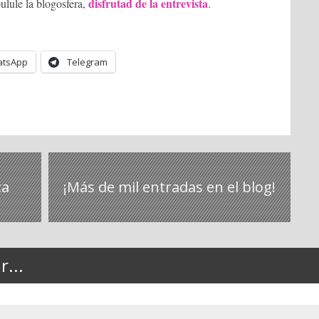
disfrutad de la entrevista
pulule la blogosfera,
.
tsApp
Telegram
ta
¡Más de mil entradas en el blog!
...