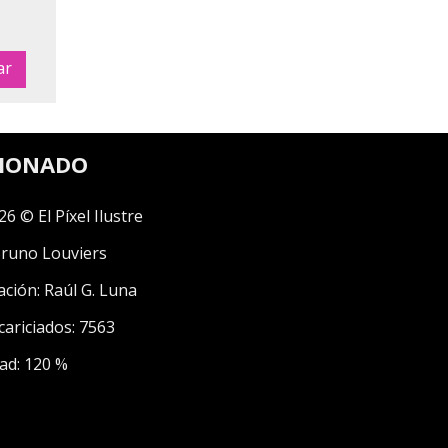
CIONADO
26 © El Píxel Ilustre
runo Louviers
ación:
Raúl G. Luna
cariciados: 7563
ad: 120 %