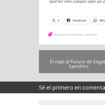
igual leer sobre cualquier sujeto que 
X
Facebook
Wha
Blogosfera
,
Entrevistas
,
Laocoont
.
El viaje al futuro de Sega
Sanshiro
Sé el primero en comentar