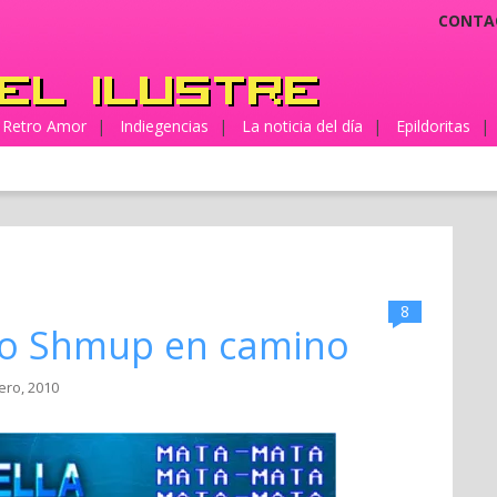
CONTA
Retro Amor
|
Indiegencias
|
La noticia del día
|
Epildoritas
|
8
vo Shmup en camino
ero, 2010