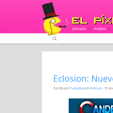
Artículos
|
Análisis
|
Eclosion: Nue
Escrito por
hatedpig
en
Noticias
- 15 en