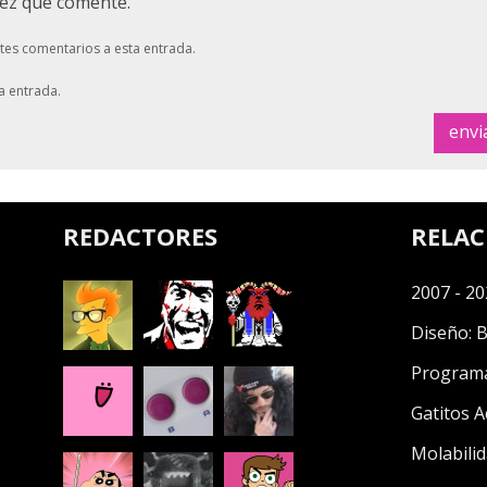
vez que comente.
ntes comentarios a esta entrada.
a entrada.
REDACTORES
RELA
2007 - 20
Diseño:
B
Program
Gatitos A
Molabilid