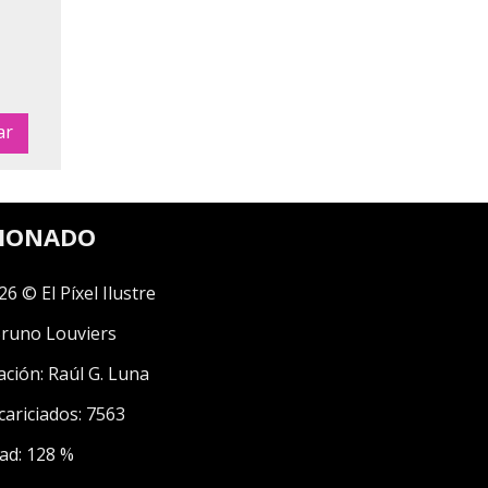
CIONADO
26 © El Píxel Ilustre
runo Louviers
ación:
Raúl G. Luna
cariciados: 7563
ad: 128 %