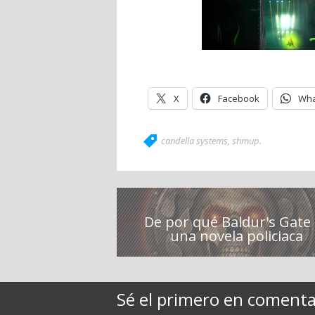
X
Facebook
Wha
candella systems
,
shmup
.
De por qué Baldur's Gate
una novela policiaca
Sé el primero en comentar