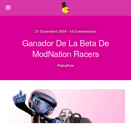
21 Diciembre 2009 • 14 Comentarios
Ganador De La Beta De
ModNation Racers
PlaboPein