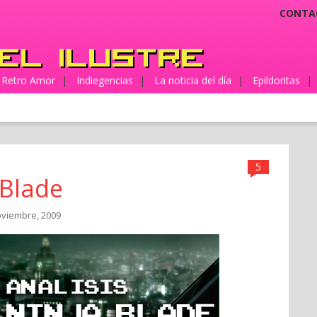
CONTA
Retro Amor
|
Indiegencias
|
La noticia del día
|
Epildoritas
|
5
 Blade
oviembre, 2009