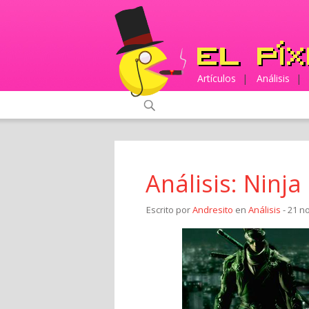
Artículos
|
Análisis
|
Análisis: Ninja
Escrito por
Andresito
en
Análisis
- 21 n