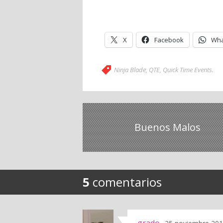
X
Facebook
Wha
Ninja Blade
,
QTE
,
Quick Time Events
.
Buenos Malos
5
comentarios