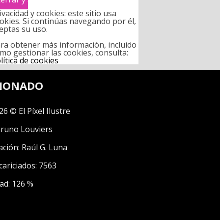
ivacidad y cookies: este sitio usa
okies. Si continúas navegando por él,
eptas su uso.
ra obtener más información, incluido
mo gestionar las cookies, consulta:
lítica de cookies
CIONADO
26 © El Píxel Ilustre
runo Louviers
ación:
Raúl G. Luna
cariciados: 7563
ad: 126 %