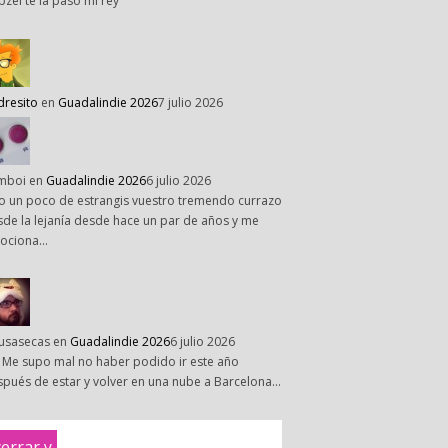
pzel te la paso mi rey
dresito
en
Guadalindie 2026
7 julio 2026
mboi
en
Guadalindie 2026
6 julio 2026
o un poco de estrangis vuestro tremendo currazo
de la lejanía desde hace un par de años y me
ociona…
susasecas
en
Guadalindie 2026
6 julio 2026
 Me supo mal no haber podido ir este año
pués de estar y volver en una nube a Barcelona…