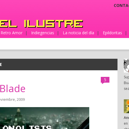
CONTA
Retro Amor
|
Indiegencias
|
La noticia del día
|
Epildoritas
|
E
Su
5
Bua
 Blade
sea
oviembre, 2009
An
en 