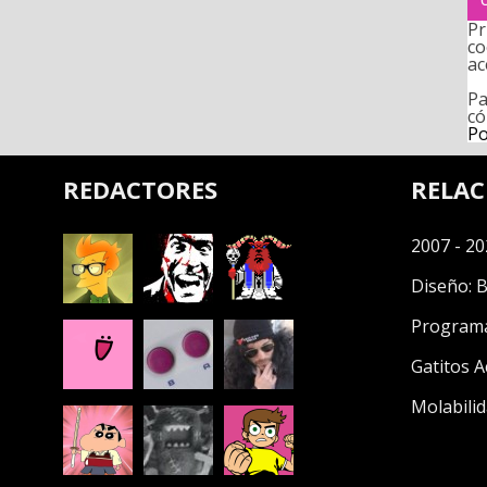
Pr
co
ac
Pa
có
Po
REDACTORES
RELA
2007 - 20
Diseño:
B
Program
Gatitos A
Molabilid