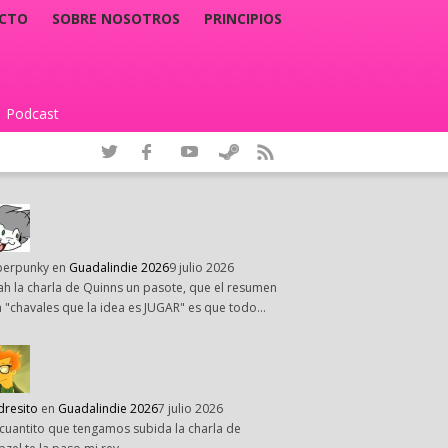
CTO
SOBRE NOSOTROS
PRINCIPIOS
Podcast
|
perpunky
en
Guadalindie 2026
9 julio 2026
h la charla de Quinns un pasote, que el resumen
 "chavales que la idea es JUGAR" es que todo…
dresito
en
Guadalindie 2026
7 julio 2026
cuantito que tengamos subida la charla de