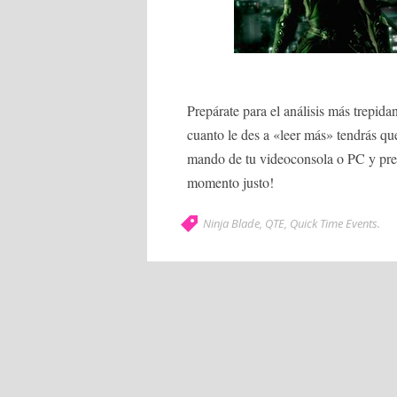
Prepárate para el análisis más trepidan
cuanto le des a «leer más» tendrás que
mando de tu videoconsola o PC y prep
momento justo!
Ninja Blade
,
QTE
,
Quick Time Events
.