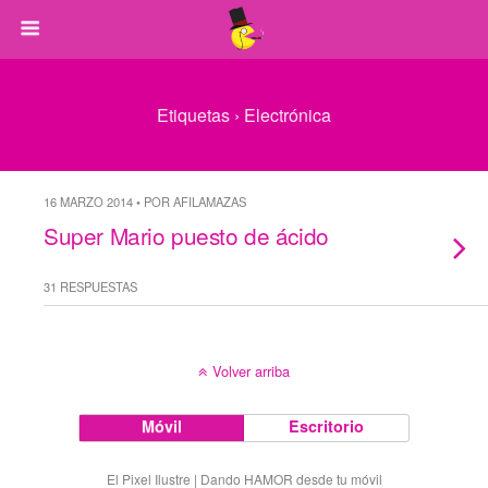
Etiquetas › Electrónica
16 MARZO 2014 • POR AFILAMAZAS
Super Mario puesto de ácido
31 RESPUESTAS
Volver arriba
Móvil
Escritorio
El Pixel Ilustre | Dando HAMOR desde tu móvil