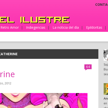
CONTA
Retro Amor
|
Indiegencias
|
La noticia del día
|
Epildoritas
|
CATHERINE
Su
64
Bua
rine
sea
zo, 2012
An
en 