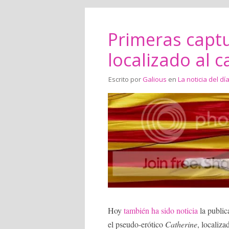
Primeras capt
localizado al c
Escrito por
Galious
en
La noticia del dí
Hoy
también
ha sido
noticia
la public
el pseudo-erótico
Catherine
, localiza