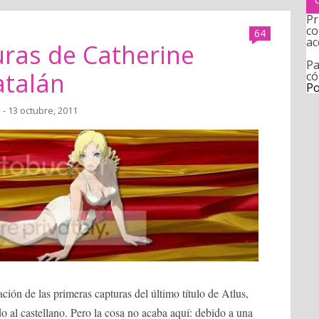
Pr
co
64
ac
uras de Catherine
Pa
atalán
có
Po
a
- 13 octubre, 2011
ación de las primeras capturas del último título de Atlus,
do al castellano. Pero la cosa no acaba aquí: debido a una