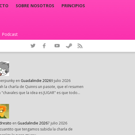
CTO
SOBRE NOSOTROS
PRINCIPIOS
Podcast
|
perpunky
en
Guadalindie 2026
9 julio 2026
h la charla de Quinns un pasote, que el resumen
 "chavales que la idea es JUGAR" es que todo…
dresito
en
Guadalindie 2026
7 julio 2026
cuantito que tengamos subida la charla de