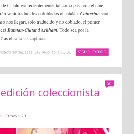
 de Catalunya recientemente, tal como pasa con el cine,
rán venir traducidos o doblados al catalán.
Catherine
será
aso nos llegará solo traducido y no doblado; el primer
será
Batman-Ciutat d’Arkham
. Todo sea por la
Tras el salto las capturas.
noticia del día
,
LEED LAS TAGS: ESTO ES DE
SEGUIR LEYENDO
50
 edición coleccionista
s
- 10 mayo, 2011