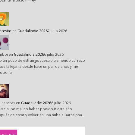
pzel te la paso mi rey
dresito
en
Guadalindie 2026
7 julio 2026
mboi
en
Guadalindie 2026
6 julio 2026
o un poco de estrangis vuestro tremendo currazo
de la lejanía desde hace un par de años y me
ociona…
susasecas
en
Guadalindie 2026
6 julio 2026
 Me supo mal no haber podido ir este año
pués de estar y volver en una nube a Barcelona…