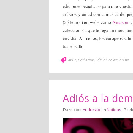
edición especial… o para que vuestra 
artbook y un cd con la música del ju
(55 leuros) en webs como
Amazon
. 
coleccionista que te regalan merchandi
envidia. Al menos, los europeos sali
tras el salto.
Atlus
,
Catherine
,
Edición coleccionista
.
Adiós a la dem
Escrito por
Andresito
en
Noticias
- 7 fe