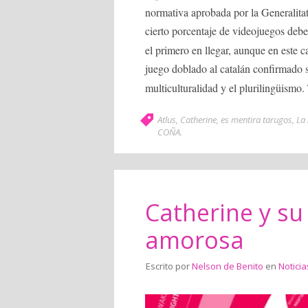
normativa aprobada por la Generalitat
cierto porcentaje de videojuegos debe
el primero en llegar, aunque en este c
juego doblado al catalán confirmado 
multiculturalidad y el plurilingüismo. 
Atlus
,
Catherine
,
es mentira tarugos
,
La 
COÑA
.
Catherine y su
amorosa
Escrito por
Nelson de Benito
en
Noticia