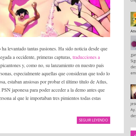
chi
An
 ha levantado tantas pasiones. Ha sido noticia desde que
ga
legada a occidente, primeras capturas,
traducciones a
Sig
 picantones y, como no, su lanzamiento en nuestro país
des
onas, especialmente aquellas que consideran que todo lo
em
sa, estaban ansiosas por probar el último título de Atlus,
la PSN japonesa para poder acceder a la demo antes que
ersona al que le importaban tres pimientos todas estas
je
Ay.
des
SEGUIR LEYENDO