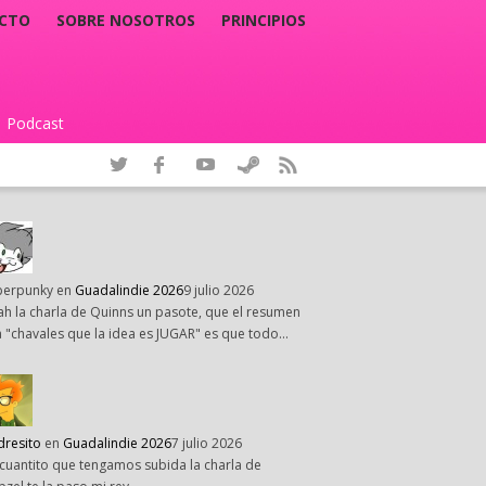
CTO
SOBRE NOSOTROS
PRINCIPIOS
Podcast
|
perpunky
en
Guadalindie 2026
9 julio 2026
h la charla de Quinns un pasote, que el resumen
 "chavales que la idea es JUGAR" es que todo…
dresito
en
Guadalindie 2026
7 julio 2026
cuantito que tengamos subida la charla de