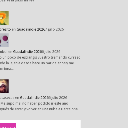
pzel te la paso mi rey
dresito
en
Guadalindie 2026
7 julio 2026
mboi
en
Guadalindie 2026
6 julio 2026
o un poco de estrangis vuestro tremendo currazo
de la lejanía desde hace un par de años y me
ociona…
susasecas
en
Guadalindie 2026
6 julio 2026
 Me supo mal no haber podido ir este año
pués de estar y volver en una nube a Barcelona…