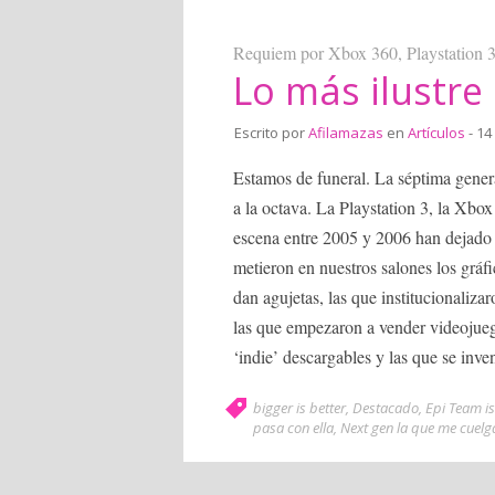
Requiem por Xbox 360, Playstation 3
Lo más ilustre
Escrito por
Afilamazas
en
Artículos
- 14
Estamos de funeral. La séptima gener
a la octava. La Playstation 3, la Xbox
escena entre 2005 y 2006 han dejado h
metieron en nuestros salones los gráf
dan agujetas, las que institucionalizar
las que empezaron a vender videojuegos
‘indie’ descargables y las que se inve
bigger is better
,
Destacado
,
Epi Team is
pasa con ella
,
Next gen la que me cuelg