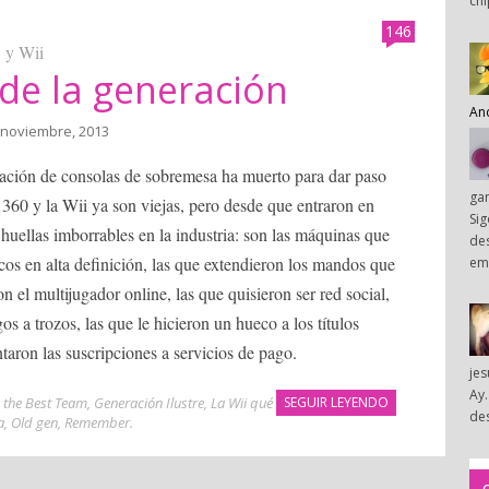
chi
146
 y Wii
 de la generación
An
 noviembre, 2013
ación de consolas de sobremesa ha muerto para dar paso
ga
 360 y la Wii ya son viejas, pero desde que entraron en
Sig
uellas imborrables en la industria: son las máquinas que
des
icos en alta definición, las que extendieron los mandos que
em
on el multijugador online, las que quisieron ser red social,
 a trozos, las que le hicieron un hueco a los títulos
ntaron las suscripciones a servicios de pago.
je
Ay.
 the Best Team
,
Generación Ilustre
,
La Wii qué
SEGUIR LEYENDO
des
a
,
Old gen
,
Remember
.