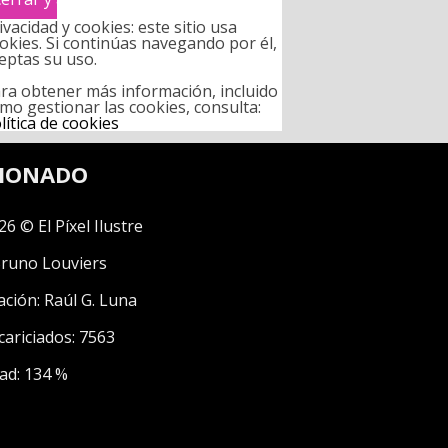
ivacidad y cookies: este sitio usa
okies. Si continúas navegando por él,
eptas su uso.
ra obtener más información, incluido
mo gestionar las cookies, consulta:
lítica de cookies
CIONADO
26 © El Píxel Ilustre
runo Louviers
ación:
Raúl G. Luna
cariciados: 7563
ad: 134 %