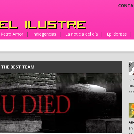
CONTA
Retro Amor
|
Indiegencias
|
La noticia del día
|
Epildoritas
|
S THE BEST TEAM
Su
Bua
sea
An
en 