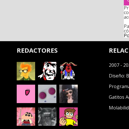
Pr
co
ac
Pa
có
Po
REDACTORES
RELA
2007 - 20
Diseño:
B
Program
Gatitos A
Molabilid