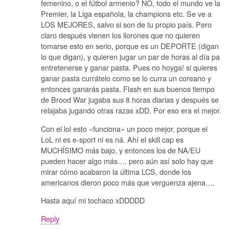
femenino, o el fútbol armenio? NO, todo el mundo ve la
Premier, la Liga española, la champions etc. Se ve a
LOS MEJORES, salvo si son de tu propio país. Pero
claro después vienen los llorones que no quieren
tomarse esto en serio, porque es un DEPORTE (digan
lo que digan), y quieren jugar un par de horas al día pa
entretenerse y ganar pasta. Pues no hoyga! si quieres
ganar pasta currátelo como se lo curra un coreano y
entonces ganarás pasta. Flash en sus buenos tiempo
de Brood War jugaba sus 8 horas diarias y después se
relajaba jugando otras razas xDD. Por eso era el mejor.
Con el lol esto «funciona» un poco mejor, porque el
LoL ni es e-sport ni es ná. Ahí el skill cap es
MUCHÍSIMO más bajo, y entonces los de NA/EU
pueden hacer algo más…. pero aún así solo hay que
mirar cómo acabaron la última LCS, donde los
americanos dieron poco más que verguenza ajena….
Hasta aquí mi tochaco xDDDDD
Reply