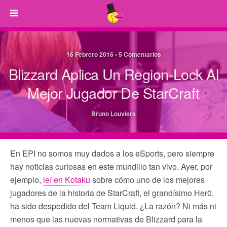
16 Febrero 2016 • 5 Comentarios
Blizzard Aplica Un Region-Lock Al
Mejor Jugador De StarCraft
Bruno Louviers
En EPI no somos muy dados a los eSports, pero siempre
hay noticias curiosas en este mundillo tan vivo. Ayer, por
ejemplo,
leí en Kotaku
sobre cómo uno de los mejores
jugadores de la historia de StarCraft, el grandísimo Her0,
ha sido despedido del Team Liquid. ¿La razón? Ni más ni
menos que las nuevas normativas de Blizzard para la