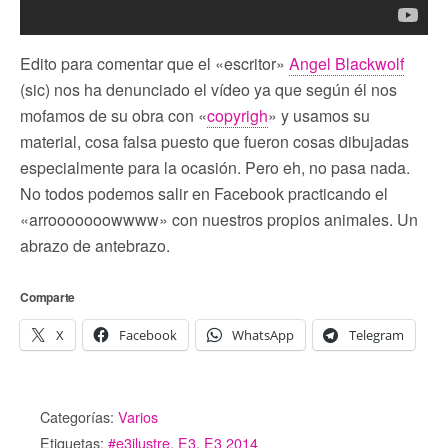
Edito para comentar que el «escritor»
Angel Blackwolf
(sic) nos ha denunciado el vídeo ya que según él nos
mofamos de su obra con «
copyrigh
» y usamos su
material, cosa falsa puesto que fueron cosas dibujadas
especialmente para la ocasión. Pero eh, no pasa nada.
No todos podemos salir en Facebook practicando el
«arrooooooowwww» con nuestros propios animales. Un
abrazo de antebrazo.
Comparte
X
Facebook
WhatsApp
Telegram
Categorías:
Varios
Etiquetas:
#e3ilustre
,
E3
,
E3 2014