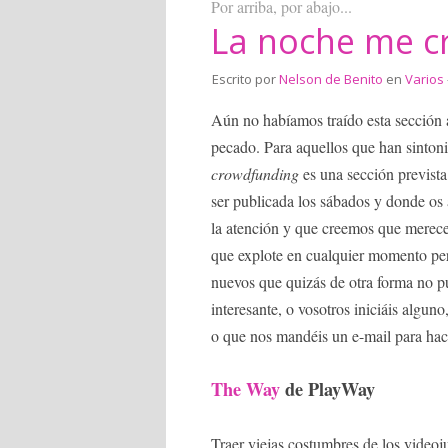
Por arriba, por abajo...
La noche me c
Escrito por
Nelson de Benito
en
Varios
Aún no habíamos traído esta sección 
pecado. Para aquellos que han sinton
crowdfunding
es una sección previs
ser publicada los sábados y donde o
la atención y que creemos que merec
que explote en cualquier momento pero
nuevos que quizás de otra forma no p
interesante, o vosotros iniciáis algun
o que nos mandéis un e-mail para hac
The Way
de PlayWay
Traer viejas costumbres de los videoj