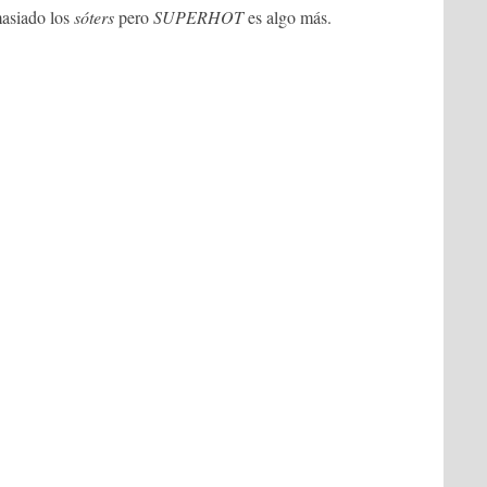
masiado los
sóters
pero
SUPERHOT
es algo más.