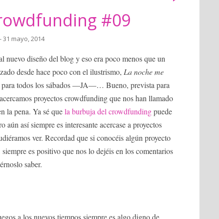
rowdfunding #09
- 31 mayo, 2014
al nuevo diseño del blog y eso era poco menos que un
izado desde hace poco con el ilustrismo,
La noche me
ta para todos los sábados —JA—… Bueno, prevista para
s acercamos proyectos crowdfunding que nos han llamado
en la pena. Ya sé que
la burbuja del crowdfunding
puede
 aún así siempre es interesante acercase a proyectos
udiéramos ver. Recordad que si conocéis algún proyecto
o, siempre es positivo que nos lo dejéis en los comentarios
érnoslo saber.
uegos a los nuevos tiempos siempre es algo digno de