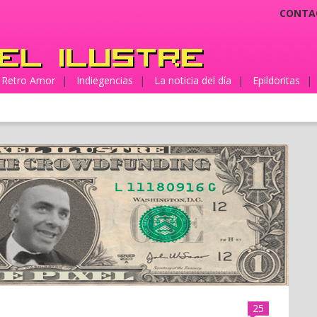
CONTA
Retro Amor
|
Indiegencias
|
La noticia del día
|
Epildoritas
|
25