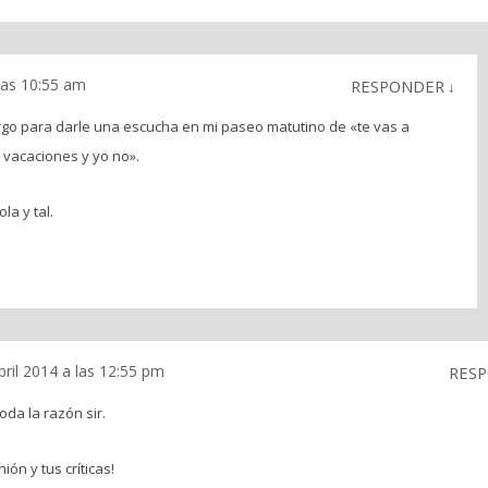
 las 10:55 am
RESPONDER
↓
go para darle una escucha en mi paseo matutino de «te vas a
 vacaciones y yo no».
a y tal.
bril 2014 a las 12:55 pm
RES
oda la razón sir.
ión y tus críticas!