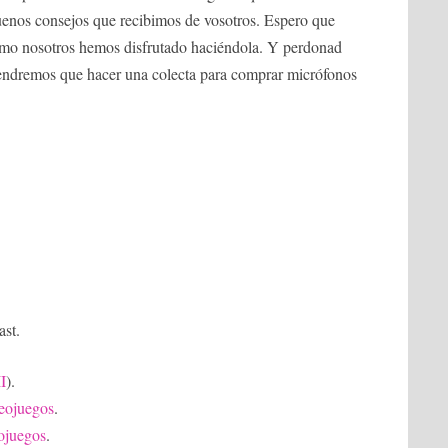
buenos consejos que recibimos de vosotros. Espero que
 como nosotros hemos disfrutado haciéndola. Y perdonad
 Tendremos que hacer una colecta para comprar micrófonos
st.
II
).
deojuegos
.
eojuegos
.