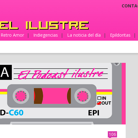
CONTA
Retro Amor
|
Indiegencias
|
La noticia del día
|
Epildoritas
|
106