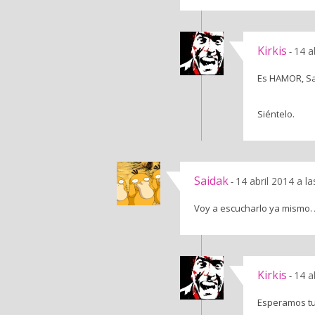
Kirkis
14 a
-
Es HAMOR, S
Siéntelo.
Saidak
14 abril 2014 a l
-
Voy a escucharlo ya mismo. A 
Kirkis
14 a
-
Esperamos tu