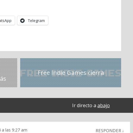
tsApp
Telegram
Free Indie Games cierra
Más
Ir directo a
abajo
4 a las 9:27 am
RESPONDER
↓