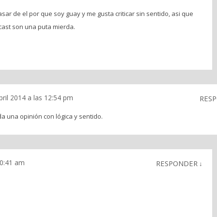
sar de el por que soy guay y me gusta criticar sin sentido, asi que
cast son una puta mierda.
.
bril 2014 a las 12:54 pm
RES
a una opinión con lógica y sentido.
10:41 am
RESPONDER
↓