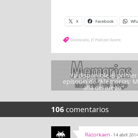
X
Facebook
Wha
Destacado
,
El Podcast Ilustre
.
Ya disponible el primer
episodio de "Memorias: 
allá del juego"
106
comentarios
Razorkaen
14 abril 201
-