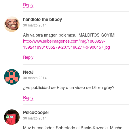
Reply
handlolo the bitboy
30 marzo 2014
Ahi va otra imagen polemica, !MALDITOS GOYIM!!
http://www.subeimagenes.com/img/1888929-
1392418931035279-2073466277-o-900457.jpg
Reply
NeoJ
30 marzo 2014
¿Es publicidad de Play o un video de Dir en grey?
Reply
PsicoCooper
30 marzo 2014
Muy bueno joder. Sobretodo el Banjo-Kazooie. Mucho