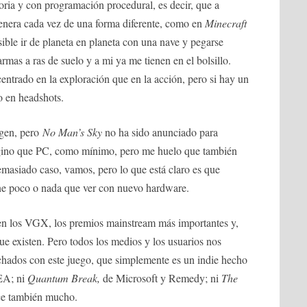
toria y con programación procedural, es decir, que a
enera cada vez de una forma diferente, como en
Minecraft
ble ir de planeta en planeta con una nave y pegarse
armas a ras de suelo y a mi ya me tienen en el bolsillo.
entrado en la exploración que en la acción, pero si hay un
o en headshots.
tgen, pero
No Man’s Sky
no ha sido anunciado para
agino que PC, como mínimo, pero me huelo que también
asiado caso, vamos, pero lo que está claro es que
e poco o nada que ver con nuevo hardware.
do en los VGX, los premios mainstream más importantes y,
ue existen. Pero todos los medios y los usuarios nos
ados con este juego, que simplemente es un indie hecho
 EA; ni
Quantum Break,
de Microsoft y Remedy; ni
The
ice también mucho.