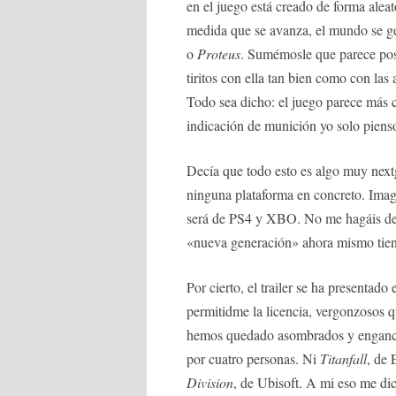
en el juego está creado de forma alea
medida que se avanza, el mundo se g
o
Proteus
. Sumémosle que parece posi
tiritos con ella tan bien como con las 
Todo sea dicho: el juego parece más c
indicación de munición yo solo piens
Decía que todo esto es algo muy nex
ninguna plataforma en concreto. Im
será de PS4 y XBO. No me hagáis dem
«nueva generación» ahora mismo tien
Por cierto, el trailer se ha presenta
permitidme la licencia, vergonzosos q
hemos quedado asombrados y enganch
por cuatro personas. Ni
Titanfall
, de
Division
, de Ubisoft. A mi eso me d