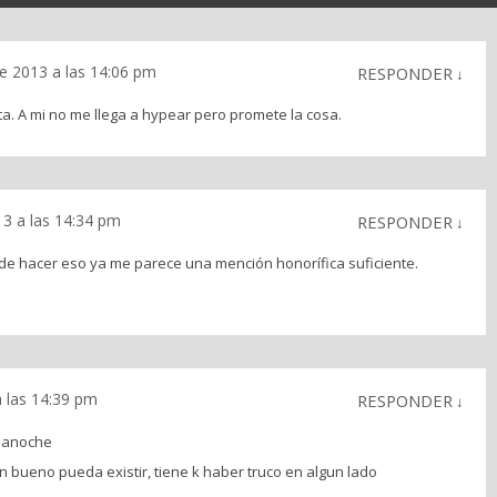
re 2013 a las 14:06 pm
RESPONDER
↓
ta. A mi no me llega a hypear pero promete la cosa.
13 a las 14:34 pm
RESPONDER
↓
de hacer eso ya me parece una mención honorífica suficiente.
a las 14:39 pm
RESPONDER
↓
i anoche
n bueno pueda existir, tiene k haber truco en algun lado