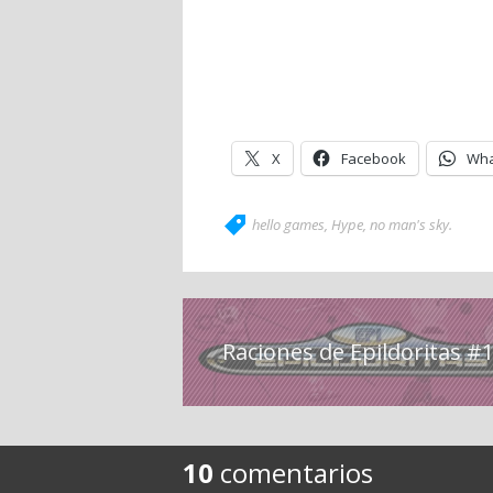
X
Facebook
Wha
hello games
,
Hype
,
no man's sky
.
Raciones de Epildoritas #
10
comentarios