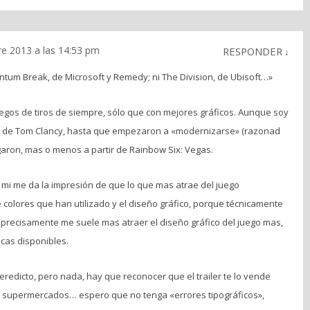
re 2013 a las 14:53 pm
RESPONDER
↓
uantum Break, de Microsoft y Remedy; ni The Division, de Ubisoft…»
egos de tiros de siempre, sólo que con mejores gráficos. Aunque soy
s de Tom Clancy, hasta que empezaron a «modernizarse» (razonad
agaron, mas o menos a partir de Rainbow Six: Vegas.
 mi me da la impresión de que lo que mas atrae del juego
 colores que han utilizado y el diseño gráfico, porque técnicamente
e precisamente me suele mas atraer el diseño gráfico del juego mas,
nicas disponibles.
redicto, pero nada, hay que reconocer que el trailer te lo vende
os supermercados… espero que no tenga «errores tipográficos»,