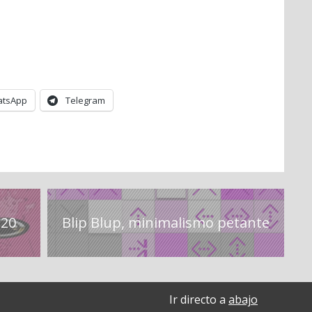
tsApp
Telegram
120
Blip Blup, minimalismo petante
Ir directo a
abajo