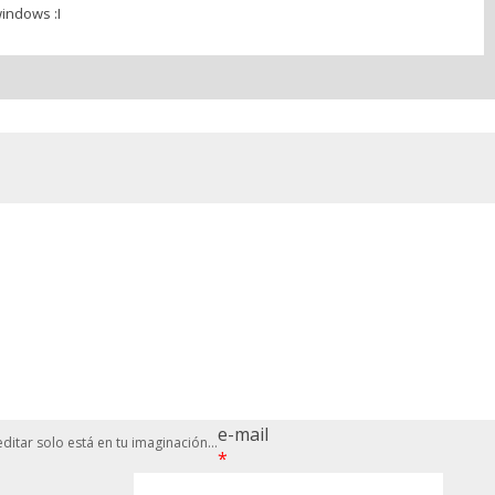
indows :I
e-mail
ditar solo está en tu imaginación...
*