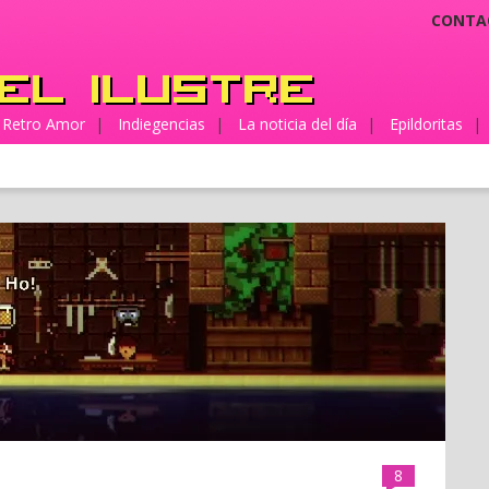
CONTA
Retro Amor
|
Indiegencias
|
La noticia del día
|
Epildoritas
|
8