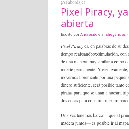
¡Al abordaje!
Pixel Piracy, y
abierta
Escrito por
Andresito
en
Indiegencias
-
Pixel Piracy
es, en palabras de su des
tiempo real/sandbox/simulación, con 
de una manera muy similar a como oc
muerte permanente. Y efectivamente,
movernos libremente por una pequeña i
dinero suficiente, será posible tanto
piratas para que se unan a nuestra tri
dos cosas para construir nuestro barc
Una vez tenemos barco —que al princ
madera juntos— es posible ir al mapa d