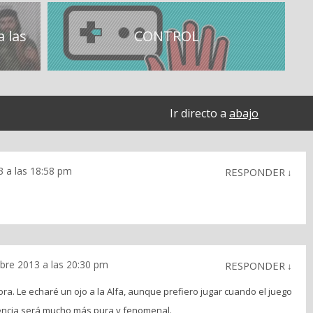
 las
CONTROL
Ir directo a
abajo
 a las 18:58 pm
RESPONDER
↓
bre 2013 a las 20:30 pm
RESPONDER
↓
a. Le echaré un ojo a la Alfa, aunque prefiero jugar cuando el juego
iencia será mucho más pura y fenomenal.