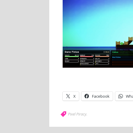
X
Facebook
Wha
Pixel Piracy
.