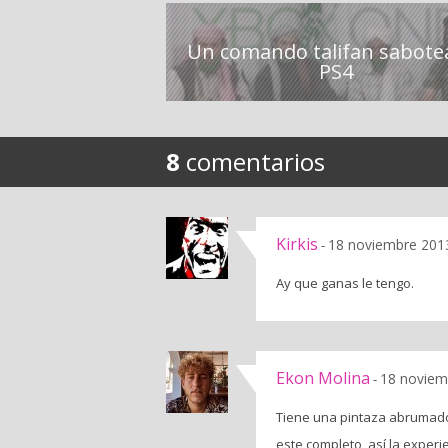
Un comando talifan sabotea
PS4
8
comentarios
Kirkis
18 noviembre 2013
-
Ay que ganas le tengo.
Ekon Molina
18 noviem
-
Tiene una pintaza abrumador
este completo, así la exper