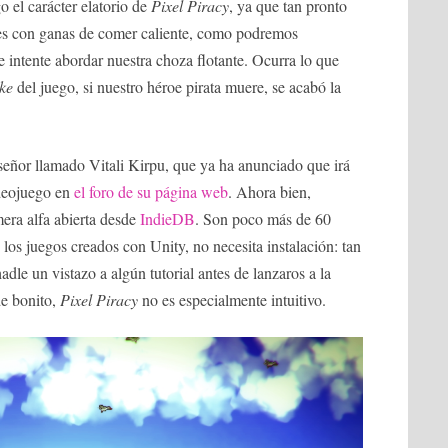
o el carácter elatorio de
Pixel Piracy
, ya que tan pronto
les con ganas de comer caliente, como podremos
e intente abordar nuestra choza flotante. Ocurra lo que
ke
del juego, si nuestro héroe pirata muere, se acabó la
señor llamado Vitali Kirpu, que ya ha anunciado que irá
ideojuego en
el foro de su página web
. Ahora bien,
mera alfa abierta desde
IndieDB
. Son poco más de 60
os juegos creados con Unity, no necesita instalación: tan
adle un vistazo a algún tutorial antes de lanzaros a la
de bonito,
Pixel Piracy
no es especialmente intuitivo.