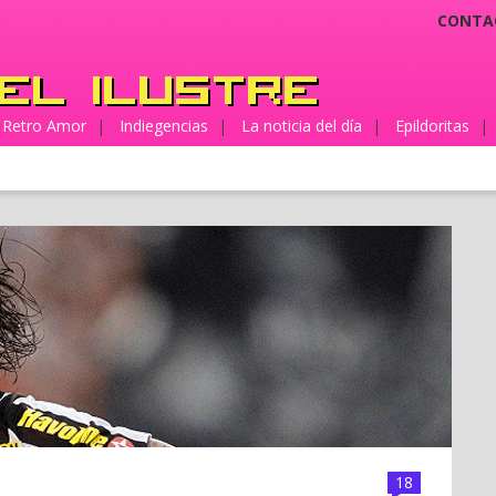
CONTA
Retro Amor
|
Indiegencias
|
La noticia del día
|
Epildoritas
|
18