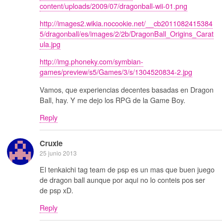
content/uploads/2009/07/dragonball-wii-01.png
http://images2.wikia.nocookie.net/__cb2011082415384
5/dragonball/es/images/2/2b/DragonBall_Origins_Carat
ula.jpg
http://img.phoneky.com/symbian-
games/preview/s5/Games/3/s/1304520834-2.jpg
Vamos, que experiencias decentes basadas en Dragon
Ball, hay. Y me dejo los RPG de la Game Boy.
Reply
Cruxie
25 junio 2013
El tenkaichi tag team de psp es un mas que buen juego
de dragon ball aunque por aqui no lo conteis pos ser
de psp xD.
Reply