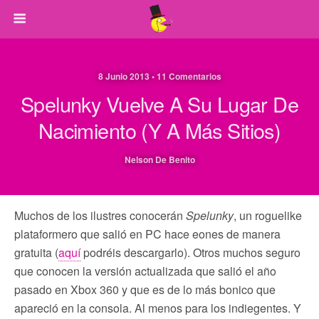
8 Junio 2013 • 11 Comentarios
Spelunky Vuelve A Su Lugar De
Nacimiento (y A Más Sitios)
Nelson De Benito
Muchos de los ilustres conocerán
Spelunky
, un roguelike
plataformero que salió en PC hace eones de manera
gratuita (
aquí
podréis descargarlo). Otros muchos seguro
que conocen la versión actualizada que salió el año
pasado en Xbox 360 y que es de lo más bonico que
apareció en la consola. Al menos para los indiegentes. Y