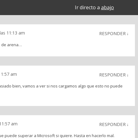
Ir directo a
abajo
 las 11:13 am
RESPONDER
↓
ra de arena…
 11:57 am
RESPONDER
↓
iado bien, vamos a ver si nos cargamos algo que esto no puede
 11:57 am
RESPONDER
↓
 puede superar a Microsoft si quiere. Hasta en hacerlo mal.