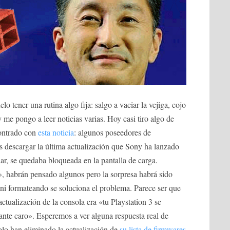
 tener una rutina algo fija: salgo a vaciar la vejiga, cojo
 me pongo a leer noticias varias. Hoy casi tiro algo de
ontrado con
esta noticia
: algunos poseedores de
s descargar la última actualización que Sony ha lanzado
iar, se quedaba bloqueada en la pantalla de carga.
», habrán pensado algunos pero la sorpresa habrá sido
i formateando se soluciona el problema. Parece ser que
 actualización de la consola era «tu Playstation 3 se
tante caro». Esperemos a ver alguna respuesta real de
lo han eliminado la actualización de
su lista de firmwares