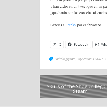
y han dicho en un tweet que en un pa
¿qué harán con las consolas afectada
Gracias a
Franky
por el chivatazo.
X
Facebook
Wha
Ladrillo gigante
,
PlayStation 3
,
SONY PL
Skulls of the Shogun llega
Steam