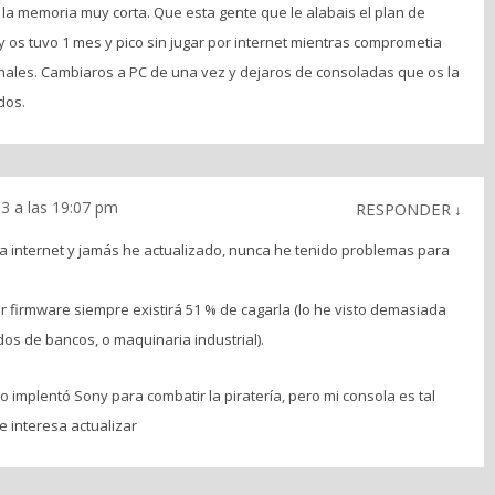
a la memoria muy corta. Que esta gente que le alabais el plan de
o y os tuvo 1 mes y pico sin jugar por internet mientras comprometia
nales. Cambiaros a PC de una vez y dejaros de consoladas que os la
dos.
13 a las 19:07 pm
RESPONDER
↓
 internet y jamás he actualizado, nunca he tenido problemas para
r firmware siempre existirá 51 % de cagarla (lo he visto demasiada
s de bancos, o maquinaria industrial).
lo implentó Sony para combatir la piratería, pero mi consola es tal
e interesa actualizar