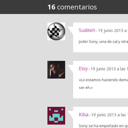
16
comentarios
Suditeh
19 junio 2013 a
-
Joder Sony, una de cal y ot
Eloy
19 junio 2013 a las
-
«Lo estamos haciendo demas
ser eh.»
Kiba
19 junio 2013 a las
-
Sony se ha empeñado en que