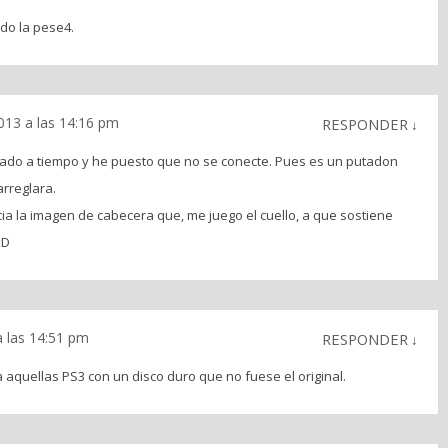
do la pese4.
013 a las 14:16 pm
RESPONDER
↓
do a tiempo y he puesto que no se conecte. Pues es un putadon
arreglara.
a la imagen de cabecera que, me juego el cuello, a que sostiene
xD
a las 14:51 pm
RESPONDER
↓
 aquellas PS3 con un disco duro que no fuese el original.