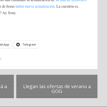
r de horas
habrá nueva actualización
. La cuestión es,
s? Ay Sony.
tsApp
Telegram
S
.
rá a
Llegan las ofertas de verano a
GOG