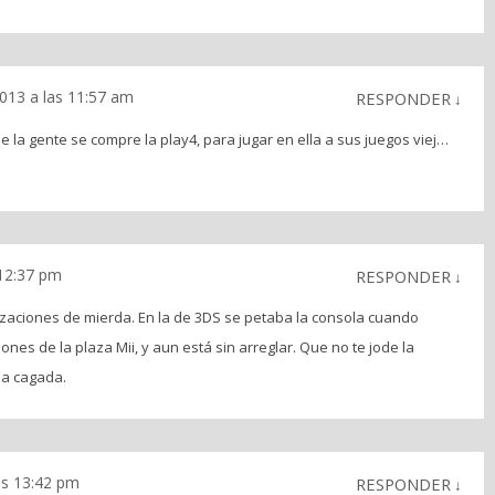
2013 a las 11:57 am
RESPONDER
↓
 la gente se compre la play4, para jugar en ella a sus juegos viej…
 12:37 pm
RESPONDER
↓
lizaciones de mierda. En la de 3DS se petaba la consola cuando
nes de la plaza Mii, y aun está sin arreglar. Que no te jode la
na cagada.
as 13:42 pm
RESPONDER
↓