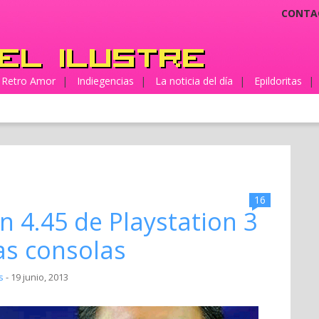
CONTA
Retro Amor
|
Indiegencias
|
La noticia del día
|
Epildoritas
|
16
n 4.45 de Playstation 3
nas consolas
s
- 19 junio, 2013