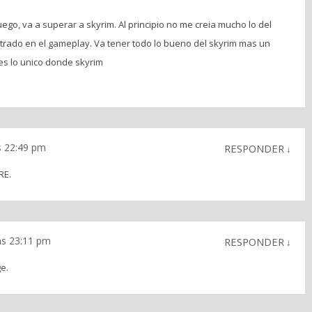
go, va a superar a skyrim. Al principio no me creia mucho lo del
rado en el gameplay. Va tener todo lo bueno del skyrim mas un
s lo unico donde skyrim
s 22:49 pm
RESPONDER
↓
RE.
as 23:11 pm
RESPONDER
↓
ge.