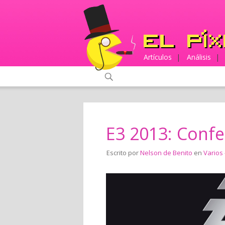
Artículos
|
Análisis
|
E3 2013: Confe
Escrito por
Nelson de Benito
en
Varios