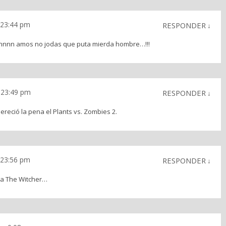
s 23:44 pm
RESPONDER
↓
onnnnn amos no jodas que puta mierda hombre…!!!
s 23:49 pm
RESPONDER
↓
Mereció la pena el Plants vs. Zombies 2.
s 23:56 pm
RESPONDER
↓
 a The Witcher…