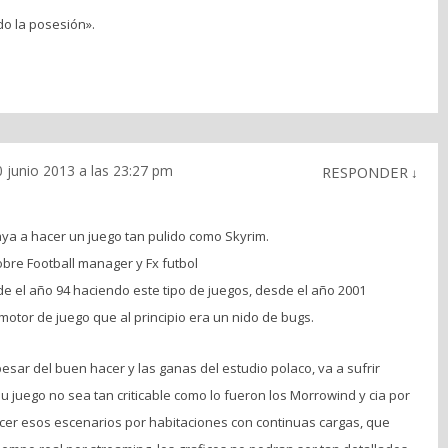
do la posesión».
0 junio 2013 a las 23:27 pm
RESPONDER
↓
aya a hacer un juego tan pulido como Skyrim.
obre Football manager y Fx futbol
e el año 94 haciendo este tipo de juegos, desde el año 2001
tor de juego que al principio era un nido de bugs.
sar del buen hacer y las ganas del estudio polaco, va a sufrir
 juego no sea tan criticable como lo fueron los Morrowind y cia por
cer esos escenarios por habitaciones con continuas cargas, que