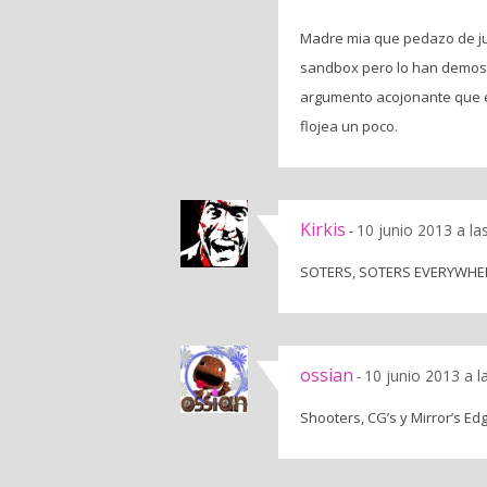
Madre mia que pedazo de jue
sandbox pero lo han demost
argumento acojonante que e
flojea un poco.
Kirkis
10 junio 2013 a la
-
SOTERS, SOTERS EVERYWHE
ossian
10 junio 2013 a l
-
Shooters, CG’s y Mirror’s Ed