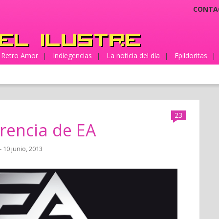
CONTA
Retro Amor
|
Indiegencias
|
La noticia del día
|
Epildoritas
|
23
rencia de EA
- 10 junio, 2013