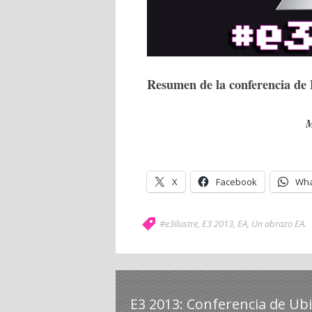
Resumen de la conferencia de
X
Facebook
Wha
#e3ilustre
,
E3 2013
,
EA
,
Un abrazo EA
.
E3 2013: Conferencia de Ubi