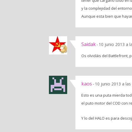
tener que cargarlo todo en t
y la complejidad del entor
Aunque esta bien que hayan 
Saidak
10 junio 2013 a l
-
Os olvidáis del Battlefront, p
kaos
10 junio 2013 a la
-
Esto es una puta mierda tod
el puto motor del COD con 
Y lo del HALO es para desc