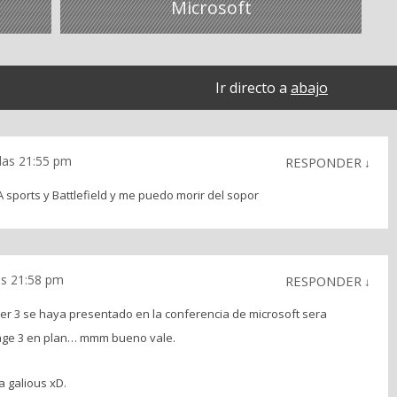
Microsoft
Ir directo a
abajo
 las 21:55 pm
RESPONDER
↓
 sports y Battlefield y me puedo morir del sopor
as 21:58 pm
RESPONDER
↓
er 3 se haya presentado en la conferencia de microsoft sera
 age 3 en plan… mmm bueno vale.
 galious xD.