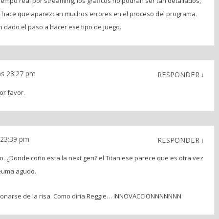
iempo real por streaming, los graficos no podran ser tan detallados,
no hace que aparezcan muchos errores en el proceso del programa.
dado el paso a hacer ese tipo de juego.
as 23:27 pm
RESPONDER
↓
or favor.
s 23:39 pm
RESPONDER
↓
o. ¿Donde coño esta la next gen? el Titan ese parece que es otra vez
reuma agudo.
ojonarse de la risa. Como diria Reggie… INNOVACCIONNNNNNN