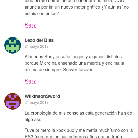
todo el rato detrás de una cobertura no mola, COD
anuncia por fin un nuevo motor gráfico ¿Y aún así no
estáis contentos?
Reply
Lezo del Blas
21 mayo 2013
Al menos Sony enseñó juegos y algunos distintos
porque Micro ha enseñado una mierda y encima la
misma de siempre. Sonyer forever.
Reply
WilkinsonSword
21 mayo 2013
La cronología de mis consolas esta generación ha sido
algo así:
Tuve primero la xbox 360 y me metía muchísimo con la
PS3 (creo que en sus primeros años era un truño