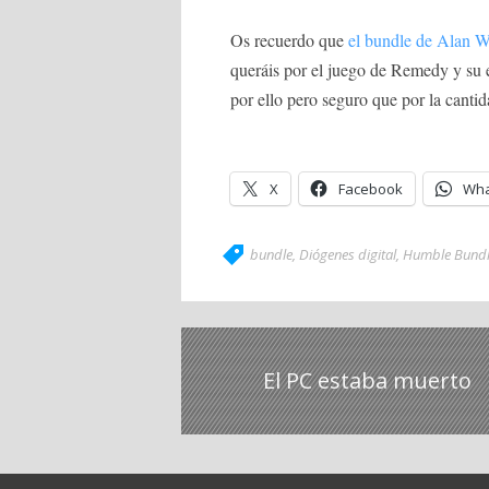
Os recuerdo que
el bundle de Alan 
queráis por el juego de Remedy y su 
por ello pero seguro que por la cantid
X
Facebook
Wha
bundle
,
Diógenes digital
,
Humble Bund
El PC estaba muerto