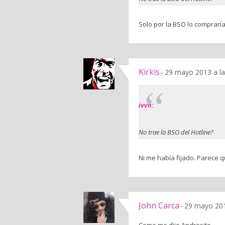
Solo por la BSO lo compraría 
Kirkis
29 mayo 2013 a l
-
ivvn:
No trae la BSO del Hotline?
Ni me había fijado. Parece 
John Carca
29 mayo 201
-