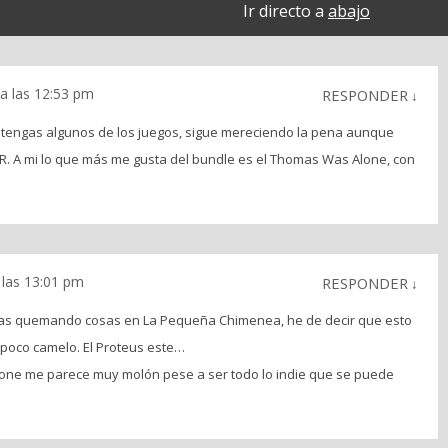
Ir directo a
abajo
a las 12:53 pm
RESPONDER
↓
 tengas algunos de los juegos, sigue mereciendo la pena aunque
R. A mi lo que más me gusta del bundle es el Thomas Was Alone, con
las 13:01 pm
RESPONDER
↓
as quemando cosas en La Pequeña Chimenea, he de decir que esto
 poco camelo. El Proteus este…
one me parece muy molón pese a ser todo lo indie que se puede