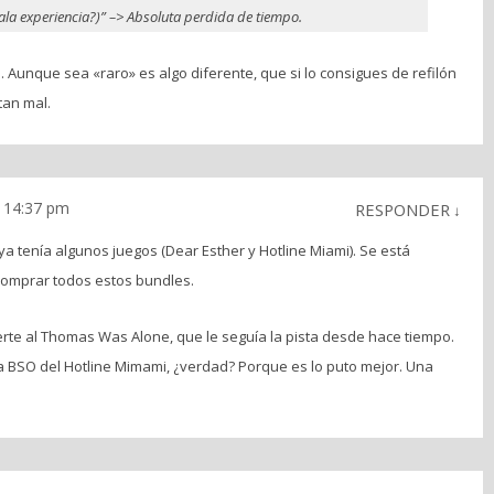
ala experiencia?)” –> Absoluta perdida de tiempo.
 Aunque sea «raro» es algo diferente, que si lo consigues de refilón
tan mal.
 14:37 pm
RESPONDER
↓
 ya tenía algunos juegos (Dear Esther y Hotline Miami). Se está
comprar todos estos bundles.
erte al Thomas Was Alone, que le seguía la pista desde hace tiempo.
a BSO del Hotline Mimami, ¿verdad? Porque es lo puto mejor. Una