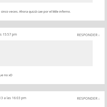
cinco veces. Ahora quizá cae por el little inferno.
as 15:57 pm
RESPONDER
↓
que no xD
3 a las 16:03 pm
RESPONDER
↓