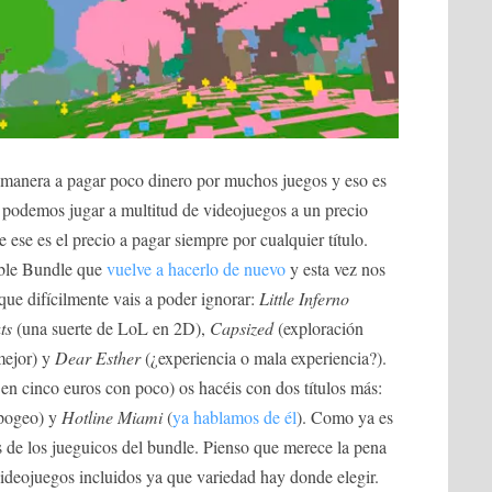
anera a pagar poco dinero por muchos juegos y eso es
podemos jugar a multitud de videojuegos a un precio
se es el precio a pagar siempre por cualquier título.
mble Bundle que
vuelve a hacerlo de nuevo
y esta vez nos
que difícilmente vais a poder ignorar:
Little Inferno
ts
(una suerte de LoL en 2D),
Capsized
(exploración
mejor) y
Dear Esther
(¿experiencia o mala experiencia?).
 en cinco euros con poco) os hacéis con dos títulos más:
apogeo) y
Hotline Miami
(
ya hablamos de él
). Como ya es
 de los jueguicos del bundle. Pienso que merece la pena
 videojuegos incluidos ya que variedad hay donde elegir.