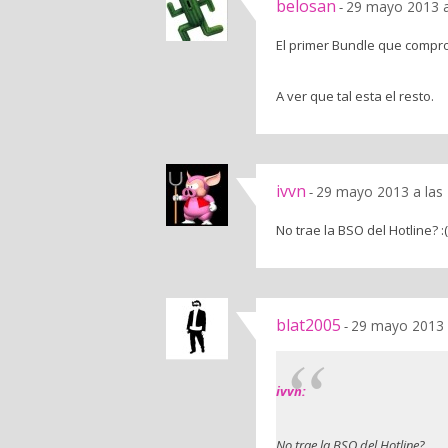
belosan
29 mayo 2013 a
-
El primer Bundle que compro 
A ver que tal esta el resto.
ivvn
29 mayo 2013 a las
-
No trae la BSO del Hotline? :(
blat2005
29 mayo 2013 
-
ivvn:
No trae la BSO del Hotline?