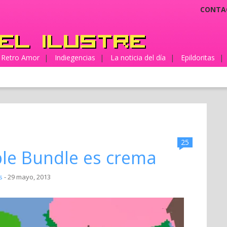
CONTA
Retro Amor
|
Indiegencias
|
La noticia del día
|
Epildoritas
|
25
le Bundle es crema
s
- 29 mayo, 2013