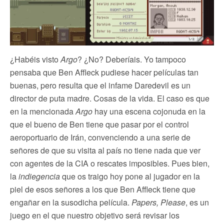
¿Habéis visto
Argo
? ¿No? Deberíais. Yo tampoco
pensaba que Ben Affleck pudiese hacer películas tan
buenas, pero resulta que el infame Daredevil es un
director de puta madre. Cosas de la vida. El caso es que
en la mencionada
Argo
hay una escena cojonuda en la
que el bueno de Ben tiene que pasar por el control
aeroportuario de Irán, convenciendo a una serie de
señores de que su visita al país no tiene nada que ver
con agentes de la CIA o rescates imposibles. Pues bien,
la
indiegencia
que os traigo hoy pone al jugador en la
piel de esos señores a los que Ben Affleck tiene que
engañar en la susodicha película.
Papers, Please
, es un
juego en el que nuestro objetivo será revisar los