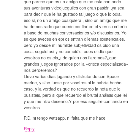
que parece que es un amigo que me esta contando
sus aventuras videojueguiles con gran pasión ,ya sea
para decir que le ha gustado tal juego o que lo odia,
eso si, no un amigo cualquiera , sino un amigo que me
ha demostrado que puedo confiar en el y en su criterio
a base de muchas conversaciones y/o discusiones. Yo
se que aveces en epi os entran dilemas existenciales,
pero yo desde mi humilde subjetividad os pido una
cosa: seguid así y no cambiéis, pues el dia que
vosotros no esteis,¿ de quien nos fiaremos?¿que
grandes juegos ignorados por la «critica especializada»
nos perderemos?
Llevo varios días jugando y disfrutando con Space
marine, y sino fuese por vosotros ni le habría hecho
caso. y la verdad es que no recuerdo la nota que le
pusisteis, pero si que recuerdo el brutal análisis que leí
y que me hizo desearlo.Y por eso seguiré confiando en
vosotros.
P.D.:ni tengo watsapp, ni falta que me hace
Reply