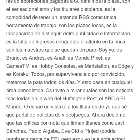
las colaboraciones pagadas a 60 céntimos la pieza, son
el sensacionalismo y los titulares pistoleros, es la
comodidad de tener un lector de RSS como única
herramienta de trabajo, son los plazos locos, es la
incapacidad de distinguir entre publicidad e información,
es la falta de ingresos echándote el aliento en la nuca,
son los maestros que se quedan en paro. Soy yo, es
Bruno, es Andrés, es Anait, es Mondo Pixel, es
GamesTM, es Hobby Consolas, es Meristation, es Edge y
es Kotaku. Todos, por supervivencia o por convicción,
metemos la pata todos los días. Y esto pasa en cualquier
área periodística. Os invito a mirar cuáles son las noticias
más leídas en la web del Huffington Post, el ABC o El
Mundo. O echad un vistazo a los titulares de yo qué sé
qué portal de noticias de videojuegos. Ahora decidme
que las críticas con nota que firman titanes como Javi
Sánchez, Pablo Algaba, Eva Cid o Pinjed (podría
nombrar a gente de EPI, pero esquivo la autofelación)