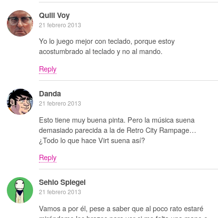
Quill Voy
21 febrero 2013
Yo lo juego mejor con teclado, porque estoy
acostumbrado al teclado y no al mando.
Reply
Danda
21 febrero 2013
Esto tiene muy buena pinta. Pero la música suena
demasiado parecida a la de Retro City Rampage…
¿Todo lo que hace Virt suena así?
Reply
Sehio Spiegel
21 febrero 2013
Vamos a por él, pese a saber que al poco rato estaré