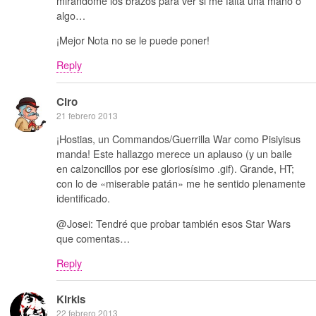
mirándome los brazos para ver si me falta una mano o
algo…
¡Mejor Nota no se le puede poner!
Reply
Ciro
21 febrero 2013
¡Hostias, un Commandos/Guerrilla War como Pisiyisus
manda! Este hallazgo merece un aplauso (y un baile
en calzoncillos por ese gloriosísimo .gif). Grande, HT;
con lo de «miserable patán» me he sentido plenamente
identificado.
@Josei: Tendré que probar también esos Star Wars
que comentas…
Reply
Kirkis
22 febrero 2013