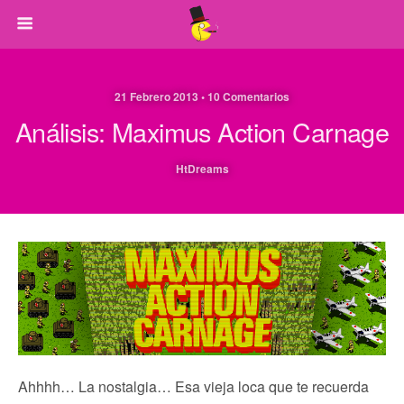
21 Febrero 2013 • 10 Comentarios
Análisis: Maximus Action Carnage
HtDreams
Ahhhh… La nostalgia… Esa vieja loca que te recuerda