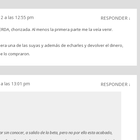
2 a las 12:55 pm
RESPONDER
↓
DA, chorizada. Al menos la primera parte me la veía venir.
iera una de las suyas y además de echarles y devolver el dinero,
ue lo compraron.
 a las 13:01 pm
RESPONDER
↓
ar sin conocer, a salido de la beta, pero no por ello esta acabado,