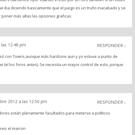
e iba diciendo basicamente que el juego es un truño inacabado y se
 poner más altas las opciones graficas.
 las 12:48 pm
RESPONDER
↓
asó con Towns,aunque más hardcore aun y yo estuve a punto de
 leí los foros antes). Se necesita un mayor control de esto, porque
mbre 2012 a las 12:50 pm
RESPONDER
↓
adores están plenamente facultados para meterse a políticos.
reis el marron