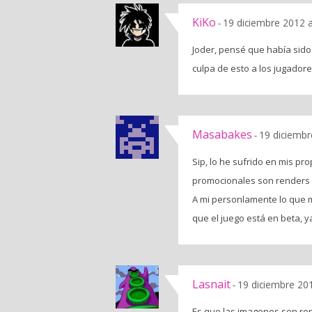
KiKo
19 diciembre 2012 
-
Joder, pensé que había sido
culpa de esto a los jugador
Masabakes
19 diciembr
-
Sip, lo he sufrido en mis p
promocionales son renders 
A mi personlamente lo que m
que el juego está en beta, 
Lasnait
19 diciembre 20
-
Es que las imagenes son ren