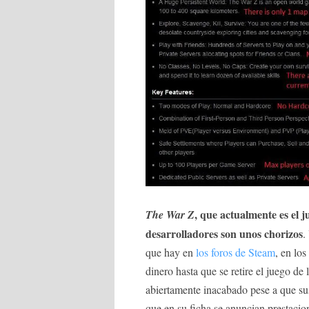
, que actualmente es el 
The War Z
desarrolladores son unos chorizos
.
que hay en
los foros de Steam
, en lo
dinero hasta que se retire el juego de
abiertamente inacabado pese a que su
que en su ficha se anuncian prestacio