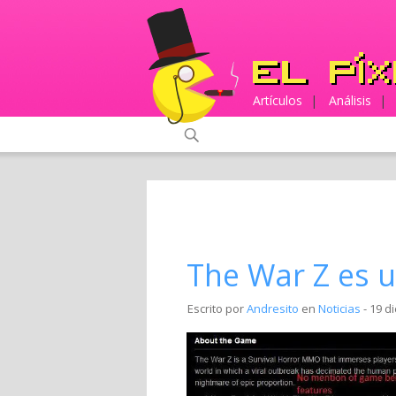
Artículos
|
Análisis
|
The War Z es 
Escrito por
Andresito
en
Noticias
- 19 d