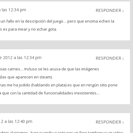
a las 12:34 pm
RESPONDER
↓
 un fallo en la descripción del juego… pero que encima echen la
es es para mear y no echar gota.
e 2012 a las 12:34 pm
RESPONDER
↓
ropias carnes… Incluso se les acusa de que las imágenes
(las que aparecen en steam).
as me ha jodido (hablando en plata) es que en ningún sitio pone
ya que con la cantidad de funcionalidades inexistentes…
12 a las 12:40 pm
RESPONDER
↓
ders clarisimos. Ayer cuando vi esto por un foro tambien vi un video