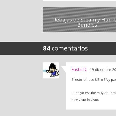
Rebajas de Steam y Humb
Bundles
84
comentarios
FastETC
19 diciembre 2
-
SI esto lo hace UBI o EA y 
Pues yo estube muy apunto d
hice visto lo visto.