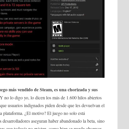
juego más vendido de Steam, es una chorizada y sus
 Y no lo digo yo, lo dicen los más de 1.600 hilos abiertos
s que usuarios indignados piden desde que les devuelvan el
 la plataforma. ¿El motivo? El juego no solo está
s desarrolladores aseguran haber abandonado la beta, sino
nes que todavía no existen, como bien se puede observar