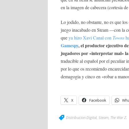
en la imagen de cabecera (cortesía de
Lo jodido, no obstante, no es que lo
juego inacabado en Steam —con la c
que
ya hizo Xavi Canal con
Towns
ha
Gamespy
, el productor ejecutivo d
jugadores por «interpretar mal» la
traducible al español por el peculiar 
por lo que os recomiendo encarecidam
demagogia y cinco en «robar a manos l
X
Facebook
Wha
Distribucion Digital
,
Steam
,
The War Z
.