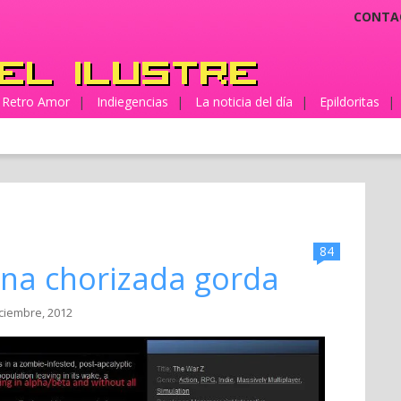
CONTA
Retro Amor
|
Indiegencias
|
La noticia del día
|
Epildoritas
|
84
una chorizada gorda
iciembre, 2012