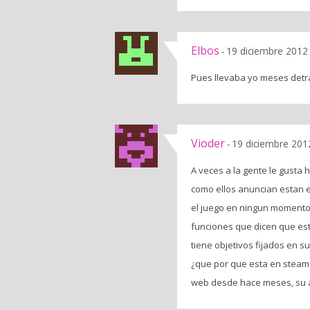
Elbos
19 diciembre 2012
-
Pues llevaba yo meses detrás
Vioder
19 diciembre 201
-
A veces a la gente le gusta 
como ellos anuncian estan en
el juego en ningun momento
funciones que dicen que es
tiene objetivos fijados en 
¿que por que esta en steam 
web desde hace meses, su ap