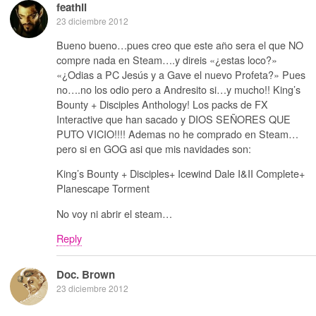
feathil
23 diciembre 2012
Bueno bueno…pues creo que este año sera el que NO
compre nada en Steam….y direis «¿estas loco?»
«¿Odias a PC Jesús y a Gave el nuevo Profeta?» Pues
no….no los odio pero a Andresito si…y mucho!! King’s
Bounty + Disciples Anthology! Los packs de FX
Interactive que han sacado y DIOS SEÑORES QUE
PUTO VICIO!!!! Ademas no he comprado en Steam…
pero si en GOG asi que mis navidades son:
King’s Bounty + Disciples+ Icewind Dale I&II Complete+
Planescape Torment
No voy ni abrir el steam…
Reply
Doc. Brown
23 diciembre 2012