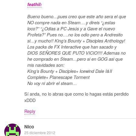
feathil:
Bueno bueno…pues creo que este año sera el que
NO compre nada en Steam….y direis “¿estas
loco?” “¿Odias a PC Jesús y a Gave el nuevo
Profeta?” Pues no….no los odio pero a Andresito
si…y mucho!! King’s Bounty + Disciples Anthology!
Los packs de FX Interactive que han sacado y
DIOS SEÑORES QUE PUTO VICIO!!!! Ademas no
he comprado en Steam…pero si en GOG asi que
mis navidades son:
King’s Bounty + Disciples+ Icewind Dale I&II
Complete+ Planescape Torment
No voy ni abrir el steam…
Sí anda, no lo abras que como lo hagas estás perdido
xDDD
Reply
Nico
25 diciembre 2012