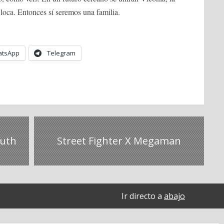
 loca. Entonces sí seremos una familia.
tsApp
Telegram
ruth
Street Fighter X Megaman
Ir directo a
abajo