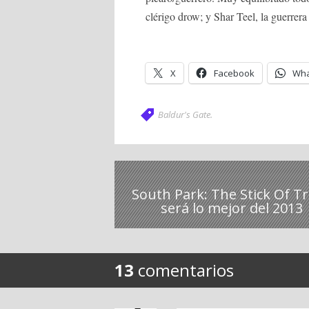
clérigo drow; y Shar Teel, la guerrera
X
Facebook
Wha
Baldur's Gate
.
South Park: The Stick Of T
será lo mejor del 2013
13
comentarios