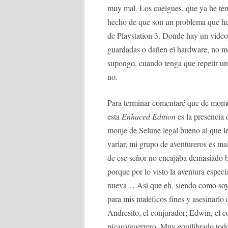
muy mal. Los cuelgues, que ya he ten
hecho de que son un problema que he
de Playstation 3. Donde hay un video
guardadas o dañen el hardware, no m
supongo, cuando tenga que repetir un
no.
Para terminar comentaré que de momen
esta
Enhaced Edition
es la presencia 
monje de Selune legal bueno al que l
variar, mi grupo de aventureros es ma
de ese señor no encajaba demasiado b
porque por lo visto la aventura especi
nueva… Así que eh, siendo como soy l
para mis maléficos fines y asesinarlo 
Andresito, el conjurador; Edwin, el c
pícaro/guerrero. Muy equilibrado todo