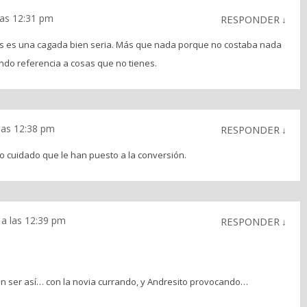
las 12:31 pm
RESPONDER
↓
nes es una cagada bien seria. Más que nada porque no costaba nada
endo referencia a cosas que no tienes.
las 12:38 pm
RESPONDER
↓
 cuidado que le han puesto a la conversión.
 a las 12:39 pm
RESPONDER
↓
n ser así… con la novia currando, y Andresito provocando…