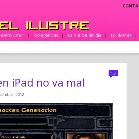
CONTA
Retro Amor
|
Indiegencias
|
La noticia del día
|
Epildoritas
|
13
en iPad no va mal
ciembre, 2012