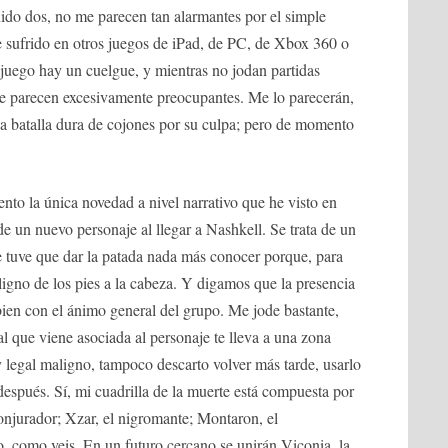
ido dos, no me parecen tan alarmantes por el simple
 sufrido en otros juegos de iPad, de PC, de Xbox 360 o
juego hay un cuelgue, y mientras no jodan partidas
e parecen excesivamente preocupantes. Me lo parecerán,
a batalla dura de cojones por su culpa; pero de momento
to la única novedad a nivel narrativo que he visto en
de un nuevo personaje al llegar a Nashkell. Se trata de un
e tuve que dar la patada nada más conocer porque, para
ligno de los pies a la cabeza. Y digamos que la presencia
ien con el ánimo general del grupo. Me jode bastante,
al que viene asociada al personaje te lleva a una zona
egal maligno, tampoco descarto volver más tarde, usarlo
después. Sí, mi cuadrilla de la muerte está compuesta por
onjurador; Xzar, el nigromante; Montaron, el
, como veis. En un futuro cercano se unirán Viconia, la