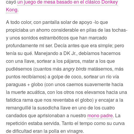
cayó
un juego de mesa basado en el clásico Donkey
Kong
.
A todo color, con pantalla solar de apoyo -lo que
propiciaba un ahorro considerable en pilas de las tochas-
y unos sonidos estrambóticos que han marcado
profundamente mi ser. Decía antes que era simple; pero
tenía su qué. Manejando a DK Jr., debíamos hacernos
con una llave, sortear a los pájaros, matar a los que
pudiésemos (cuantos más
angry birds
matásemos, más
puntos recibíamos) a golpe de coco, sortear un río vía
paraguas + globo (con unos caemos suavemente hacia
la muerte acuática, con los otros nos elevamos hacia una
fatídica rama que nos reventaba el globo) y encajar a la
remanguillé la susodicha llave en uno de los cuatro
candados que aprisionaban a nuestro
mono padre
. La
repetición estaba servida. Tanto el tempo como su curva
de dificultad eran la polla en vinagre.