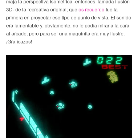
maja la perspectiva isométrica -entonces llamada ilusión
3D- de la recreativa original; que
os recuerdo
fue la
primera en proyectar ese tipo de punto de vista. El sonido
era lamentable y, obviamente, no le podía mirar a la cara
al arcade; pero para ser una maquinita era muy ilustre.
¡Graficazos!