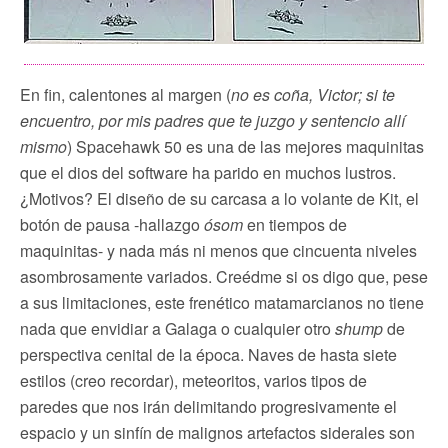
En fin, calentones al margen (
no es coña, Victor; si te
encuentro, por mis padres que te juzgo y sentencio allí
mismo
) Spacehawk 50 es una de las mejores maquinitas
que el dios del software ha parido en muchos lustros.
¿Motivos? El diseño de su carcasa a lo volante de Kit, el
botón de pausa -hallazgo
ósom
en tiempos de
maquinitas- y nada más ni menos que cincuenta niveles
asombrosamente variados. Creédme si os digo que, pese
a sus limitaciones, este frenético matamarcianos no tiene
nada que envidiar a Galaga o cualquier otro
shump
de
perspectiva cenital de la época. Naves de hasta siete
estilos (creo recordar), meteoritos, varios tipos de
paredes que nos irán delimitando progresivamente el
espacio y un sinfín de malignos artefactos siderales son