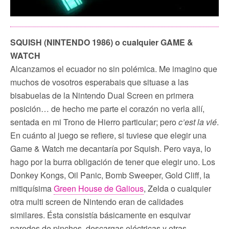
SQUISH (NINTENDO 1986)
o cualquier GAME &
WATCH
Alcanzamos el ecuador no sin polémica. Me imagino que
muchos de vosotros esperabais que situase a las
bisabuelas de la Nintendo Dual Screen en primera
posición… de hecho me parte el corazón no verla allí,
sentada en mi Trono de Hierro particular; pero
c’est la vié
.
En cuánto al juego se refiere, si tuviese que elegir una
Game & Watch me decantaría por Squish. Pero vaya, lo
hago por la burra obligación de tener que elegir uno. Los
Donkey Kongs, Oil Panic, Bomb Sweeper, Gold Cliff, la
mitiquísima
Green House de Galious
, Zelda o cualquier
otra multi screen de Nintendo eran de calidades
similares. Ésta consistía básicamente en esquivar
paredes de pinchos, descargas eléctricas y otras