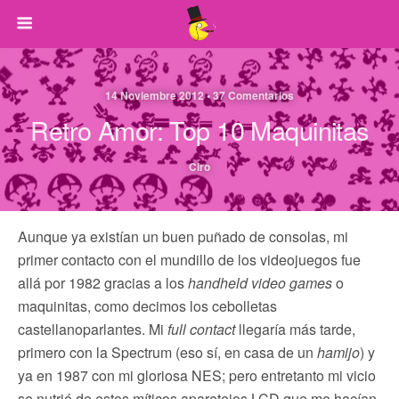
14 Noviembre 2012 • 37 Comentarios
Retro Amor: Top 10 Maquinitas
Ciro
Aunque ya existían un buen puñado de consolas, mi
primer contacto con el mundillo de los videojuegos fue
allá por 1982 gracias a los
handheld video games
o
maquinitas, como decimos los cebolletas
castellanoparlantes. Mi
full contact
llegaría más tarde,
primero con la Spectrum (eso sí, en casa de un
hamijo
) y
ya en 1987 con mi gloriosa NES; pero entretanto mi vicio
se nutrió de estos míticos aparetejos LCD que me hacían