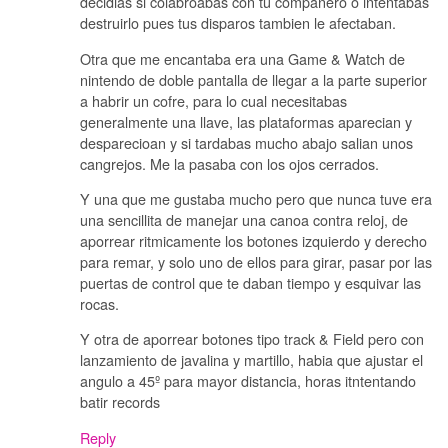
decidias si colabroabas con tu compañero o intentabas
destruirlo pues tus disparos tambien le afectaban.
Otra que me encantaba era una Game & Watch de
nintendo de doble pantalla de llegar a la parte superior
a habrir un cofre, para lo cual necesitabas
generalmente una llave, las plataformas aparecian y
desparecioan y si tardabas mucho abajo salian unos
cangrejos. Me la pasaba con los ojos cerrados.
Y una que me gustaba mucho pero que nunca tuve era
una sencillita de manejar una canoa contra reloj, de
aporrear ritmicamente los botones izquierdo y derecho
para remar, y solo uno de ellos para girar, pasar por las
puertas de control que te daban tiempo y esquivar las
rocas.
Y otra de aporrear botones tipo track & Field pero con
lanzamiento de javalina y martillo, habia que ajustar el
angulo a 45º para mayor distancia, horas itntentando
batir records
Reply