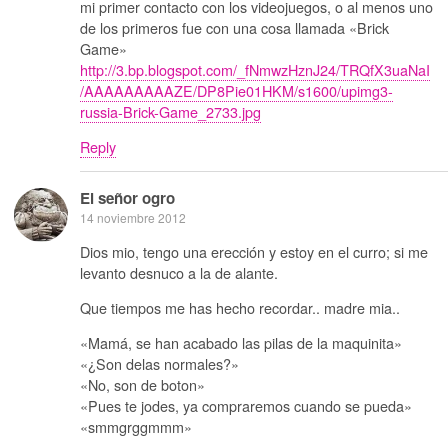
mi primer contacto con los videojuegos, o al menos uno
de los primeros fue con una cosa llamada «Brick
Game»
http://3.bp.blogspot.com/_fNmwzHznJ24/TRQfX3uaNaI
/AAAAAAAAAZE/DP8Pie01HKM/s1600/upimg3-
russia-Brick-Game_2733.jpg
Reply
El señor ogro
14 noviembre 2012
Dios mio, tengo una erección y estoy en el curro; si me
levanto desnuco a la de alante.
Que tiempos me has hecho recordar.. madre mia..
«Mamá, se han acabado las pilas de la maquinita»
«¿Son delas normales?»
«No, son de boton»
«Pues te jodes, ya compraremos cuando se pueda»
«smmgrggmmm»